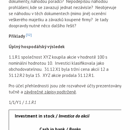
dokumenty, náhodou poradci? Nepodepíšou náhodou
prohlášení, kde se zavazují jednat nezávisle? Neobjevuje
se náhodou v těch dokumentech (mimo jiné) ocenění
veškerého majetku a závazků koupené firmy? Je tady
doopravdy nutné něco dalšího řešit?
[32]
Příklady
Úplný hospodářský výsledek
1.1.R1 společnost XYZ koupila akcie v hodnotě 100 s
nominální hodnotou 10. Investici klasifikovala jako
obchodovatelnou. 31.12.X1 byla tržní cena akcií 12 a
31.12.R2 byla 15. XYZ akcie prodala 31.12.R1.
Pro účel přehlednosti jsou zde rozvahové účty prezentovány
tučně a
závěrečné zápisy podtrženě
.
1/1/Y1 /
1.1.R1
Investment in stock /
Investice do akcií
Cash in bank /
Banka