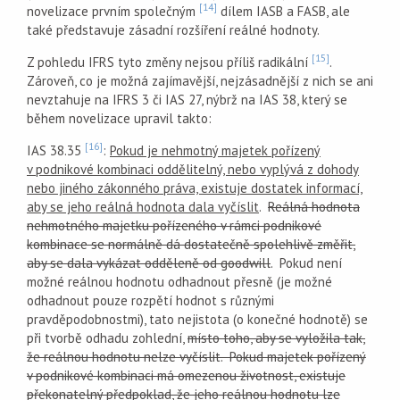
[14]
novelizace prvním společným
dílem IASB a FASB, ale
také představuje zásadní rozšíření reálné hodnoty.
[15]
Z pohledu IFRS tyto změny nejsou příliš radikální
.
Zároveň, co je možná zajímavější, nejzásadnější z nich se ani
nevztahuje na IFRS 3 či IAS 27, nýbrž na IAS 38, který se
během novelizace upravil takto:
[16]
IAS 38.35
:
Pokud je nehmotný majetek pořízený
v podnikové kombinaci oddělitelný, nebo vyplývá z dohody
nebo jiného zákonného práva, existuje dostatek informací,
aby se jeho reálná hodnota dala vyčíslit
.
Reálná hodnota
nehmotného majetku pořízeného v rámci podnikové
kombinace se normálně dá dostatečně spolehlivě změřit,
aby se dala vykázat odděleně od goodwill
. Pokud není
možné reálnou hodnotu odhadnout přesně (je možné
odhadnout pouze rozpětí hodnot s různými
pravděpodobnostmi), tato nejistota (o konečné hodnotě) se
při tvorbě odhadu zohlední,
místo toho, aby se vyložila tak,
že reálnou hodnotu nelze vyčíslit. Pokud majetek pořízený
v podnikové kombinaci má omezenou životnost, existuje
překonatelný předpoklad, že jeho reálnou hodnotu lze