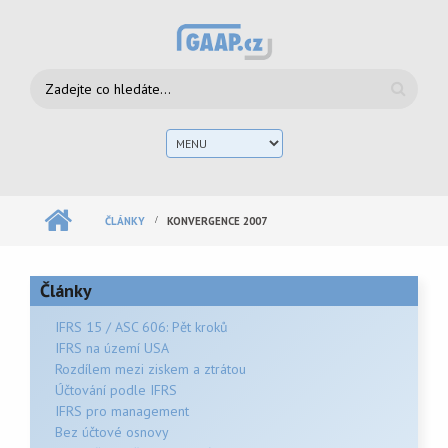
Přejít k hlavnímu obsahu
Vyhledávání
Hlav
men
ČLÁNKY
KONVERGENCE 2007
Články
IFRS 15 / ASC 606: Pět kroků
IFRS na území USA
Rozdílem mezi ziskem a ztrátou
Účtování podle IFRS
IFRS pro management
Bez účtové osnovy