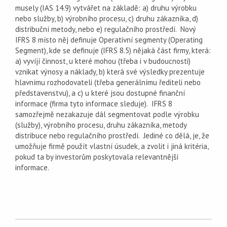
musely (IAS 14.9) vytvářet na základě: a) druhu výrobku
nebo služby, b) výrobního procesu, c) druhu zákazníka, d)
distribuční metody, nebo e) regulačního prostředí. Nový
IFRS 8 místo něj definuje Operativní segmenty (Operating
Segment), kde se definuje (IFRS 8.5) nějaká část firmy, která:
a) vyvíjí činnost, u které mohou (třeba i v budoucnosti)
vznikat výnosy a náklady, b) která své výsledky prezentuje
hlavnímu rozhodovateli (třeba generálnímu řediteli nebo
představenstvu), a c) u které jsou dostupné finanční
informace (firma tyto informace sleduje). IFRS 8
samozřejmě nezakazuje dál segmentovat podle výrobku
(služby), výrobního procesu, druhu zákazníka, metody
distribuce nebo regulačního prostředí. Jediné co dělá, je, že
umožňuje firmě použít vlastní úsudek, a zvolit i jiná kritéria,
pokud ta by investorům poskytovala relevantnější
informace.