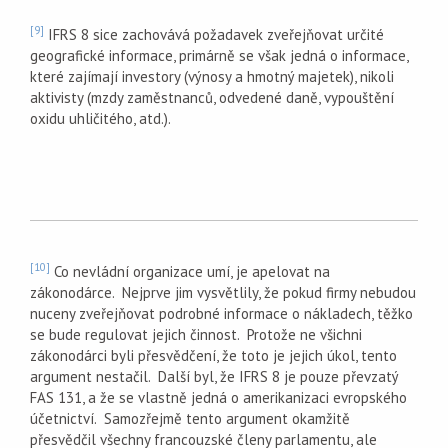
[9]
IFRS 8 sice zachovává požadavek zveřejňovat určité
geografické informace, primárně se však jedná o informace,
které zajímají investory (výnosy a hmotný majetek), nikoli
aktivisty (mzdy zaměstnanců, odvedené daně, vypouštění
oxidu uhličitého, atd.).
[10]
Co nevládní organizace umí, je apelovat na
zákonodárce. Nejprve jim vysvětlily, že pokud firmy nebudou
nuceny zveřejňovat podrobné informace o nákladech, těžko
se bude regulovat jejich činnost. Protože ne všichni
zákonodárci byli přesvědčení, že toto je jejich úkol, tento
argument nestačil. Další byl, že IFRS 8 je pouze převzatý
FAS 131, a že se vlastně jedná o amerikanizaci evropského
účetnictví. Samozřejmě tento argument okamžitě
přesvědčil všechny francouzské členy parlamentu, ale