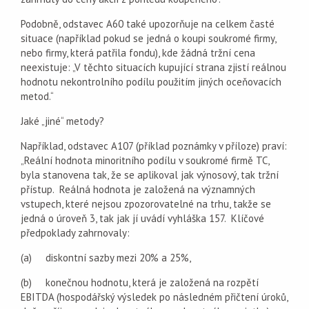
Podobně, odstavec A60 také upozorňuje na celkem časté
situace (například pokud se jedná o koupi soukromé firmy,
nebo firmy, která patřila fondu), kde žádná tržní cena
neexistuje: „V těchto situacích kupující strana zjistí reálnou
hodnotu nekontrolního podílu použitím jiných oceňovacích
metod.“
Jaké „jiné“ metody?
Například, odstavec A107 (příklad poznámky v příloze) praví:
„Reální hodnota minoritního podílu v soukromé firmě TC,
byla stanovena tak, že se aplikoval jak výnosový, tak tržní
přístup. Reálná hodnota je založená na významných
vstupech, které nejsou zpozorovatelné na trhu, takže se
jedná o úroveň 3, tak jak jí uvádí vyhláška 157. Klíčové
předpoklady zahrnovaly:
(a) diskontní sazby mezi 20% a 25%,
(b) konečnou hodnotu, která je založená na rozpětí
EBITDA (hospodářský výsledek po následném přičtení úroků,