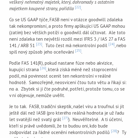
veškerý nehmotný majetek, který, dohromady s ostatním
[22]
majetkem koupené strany, pořídila
.
Co se US GAAP týče, FASB není v otázce goodwill zdaleka
tak nekompromisní, a proto firmy aplikující US GAAP mohou
(zatím) bez větších potíží o goodwill dál účtovat. Ale toto
není zdaleka ten největší rozdíl mezi IFRS 3 / IAS 27 a FAS
[23]
[24]
141 / ARB 51
. Tuto čest má nekontrolní podíl
, nebo
[25]
spíš nový způsob jeho oceňování
.
Podle FAS 141(R), pokud nastane fúze nebo akvizice,
[26]
kupující strana
, která získá méně než stoprocentní
podíl, má povinnost ocenit ten nekontrolní v reálné
hodnotě. Samozřejmě, neosvícení čtou tuto větu a říkají si:
no a. Zbytek si jí čte podruhé, potřetí, protože tomu, co se
v ní objevuje, nemůže uvěřit.
Je to tak. FASB, tradiční skeptik, našel víru a troufnul si jít
ještě dál než IASB (pro kterého reálná hodnota je už řadu
[27]
let svatější než svatý grál
). Neuvěřitelné. A ti účetní,
kteří si právě uvědomili, že to budou oni, kdo bude
[28]
zodpovídat za řádné ocenění nekontrolních podílů
? Ty