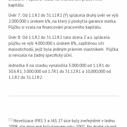
kapitálu.
Úvěr 7: Od 1.1.R2 do 31.12.R2 (Y) splácela druhý úvěr ve výši
2.000.000 s úrokem 6%, na který jí poskytla garance matka.
Půjčku si vzala na financování pracovního kapitálu.
Úvěr 8: Od 1.1.R2 do 31.12.R2 tato dcera Z a.s. splácela
půjčku ve výši 4.000.000 s úrokem 8%, zajištěnou sítí
maloobchodů, jejíž byla jediným právním vlastníkem. Půjčka
si nevzala na žádný specifický účel.
Jednotka X na stavbu vynaložila 5.000.000 od 1.1.R1 do
30.6.R1, 3.000.000 od 1.7.R1 do 31.12.R1 a 10,000,000 od
1.1.R2 do 31.12.R2.
[1]
Novelizace IFRS 3 a IAS 27 sice byly zveřejněné v lednu
2008, ale dopsané byly koncem roku 2007. Na druhé straně,