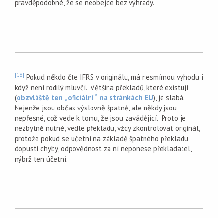
pravděpodobné, že se neobejde bez výhrady.
[18]
Pokud někdo čte IFRS v originálu, má nesmírnou výhodu, i
když není rodilý mluvčí. Většina překladů, které existují
(
obzvláště ten „oficiální“ na stránkách EU
), je slabá.
Nejenže jsou občas výslovně špatně, ale někdy jsou
nepřesné, což vede k tomu, že jsou zavádějící. Proto je
nezbytně nutné, vedle překladu, vždy zkontrolovat originál,
protože pokud se účetní na základě špatného překladu
dopustí chyby, odpovědnost za ní neponese překladatel,
nýbrž ten účetní.