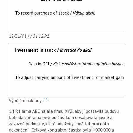
To record purchase of stock /
Nákup akcií.
12/31/Y1 / /
31.12.R1
Investment in stock /
Investice do akcií
Gain in OCI /
Zisk (součást ostatního úplného hospodářsk
To adjust carrying amount of investment for market gain /
Pře
[33]
Výpůjční náklady
1.1.R1 firma ABC najala firmu XYZ, aby jí postavila budovu.
Dohoda zněla na pevnou částku a obsahovala jasné a
závazné podmínky, které umožnily spočítat procento
dokončení. Celková kontraktní částka byla 4.000.000 a