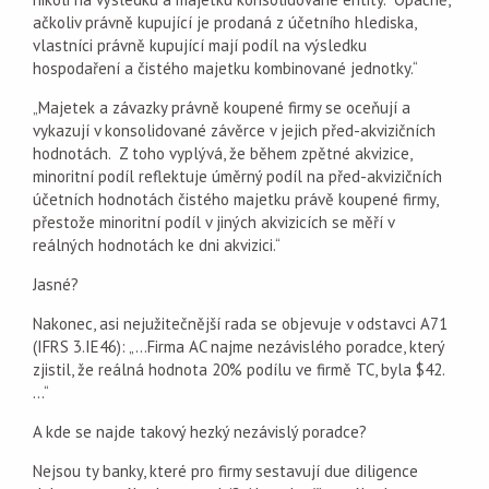
ačkoliv právně kupující je prodaná z účetního hlediska,
vlastníci právně kupující mají podíl na výsledku
hospodaření a čistého majetku kombinované jednotky.“
„Majetek a závazky právně koupené firmy se oceňují a
vykazují v konsolidované závěrce v jejich před-akvizičních
hodnotách. Z toho vyplývá, že během zpětné akvizice,
minoritní podíl reflektuje úměrný podíl na před-akvizičních
účetních hodnotách čistého majetku právě koupené firmy,
přestože minoritní podíl v jiných akvizicích se měří v
reálných hodnotách ke dni akvizici.“
Jasné?
Nakonec, asi nejužitečnější rada se objevuje v odstavci A71
(IFRS 3.IE46): „…Firma AC najme nezávislého poradce, který
zjistil, že reálná hodnota 20% podílu ve firmě TC, byla $42.
…“
A kde se najde takový hezký nezávislý poradce?
Nejsou ty banky, které pro firmy sestavují due diligence