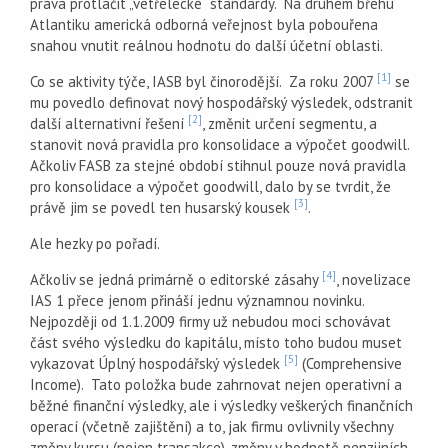
práva protlačit „vetřelecké“ standardy. Na druhém břehu
Atlantiku americká odborná veřejnost byla pobouřena
snahou vnutit reálnou hodnotu do další účetní oblasti.
[1]
Co se aktivity týče, IASB byl činorodější. Za roku 2007
se
mu povedlo definovat nový hospodářský výsledek, odstranit
[2]
další alternativní řešení
, změnit určení segmentu, a
stanovit nová pravidla pro konsolidace a výpočet goodwill.
Ačkoliv FASB za stejné období stihnul pouze nová pravidla
pro konsolidace a výpočet goodwill, dalo by se tvrdit, že
[3]
právě jim se povedl ten husarský kousek
.
Ale hezky po pořadí.
[4]
Ačkoliv se jedná primárně o editorské zásahy
, novelizace
IAS 1 přece jenom přináší jednu významnou novinku.
Nejpozději od 1.1.2009 firmy už nebudou moci schovávat
část svého výsledku do kapitálu, místo toho budou muset
[5]
vykazovat Úplný hospodářský výsledek
(Comprehensive
Income). Tato položka bude zahrnovat nejen operativní a
běžné finanční výsledky, ale i výsledky veškerých finančních
operací (včetně zajištění) a to, jak firmu ovlivnily všechny
změny kursu (nejen transakce), změny v hodnotě penzijních