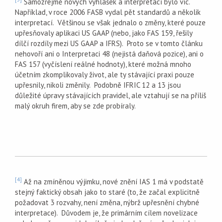
Samozřejmě nových vyhlášek a interpretací bylo víc.
Například, v roce 2006 FASB vydal pět standardů a několik
interpretací. Většinou se však jednalo o změny, které pouze
upřesňovaly aplikaci US GAAP (nebo, jako FAS 159, řešily
dílčí rozdíly mezi US GAAP a IFRS). Proto se v tomto článku
nehovoří ani o Interpretaci 48 (nejistá daňová pozice), ani o
FAS 157 (vyčíslení reálné hodnoty), které možná mnoho
účetním zkomplikovaly život, ale ty stávající praxi pouze
upřesnily, nikoli změnily. Podobně IFRIC 12 a 13 jsou
důležité úpravy stávajících pravidel, ale vztahují se na příliš
malý okruh firem, aby se zde probíraly.
[4]
Až na zmíněnou výjimku, nové znění IAS 1 má v podstatě
stejný faktický obsah jako to staré (to, že začal explicitně
požadovat 3 rozvahy, není změna, nýbrž upřesnění chybné
interpretace). Důvodem je, že primárním cílem novelizace