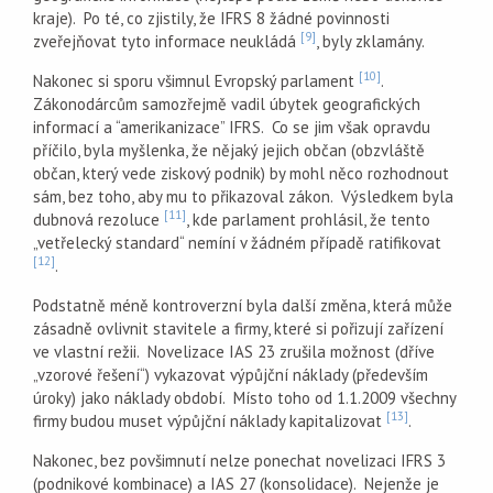
kraje). Po té, co zjistily, že IFRS 8 žádné povinnosti
[9]
zveřejňovat tyto informace neukládá
, byly zklamány.
[10]
Nakonec si sporu všimnul Evropský parlament
.
Zákonodárcům samozřejmě vadil úbytek geografických
informací a “amerikanizace” IFRS. Co se jim však opravdu
příčilo, byla myšlenka, že nějaký jejich občan (obzvláště
občan, který vede ziskový podnik) by mohl něco rozhodnout
sám, bez toho, aby mu to přikazoval zákon. Výsledkem byla
[11]
dubnová rezoluce
, kde parlament prohlásil, že tento
„vetřelecký standard“ nemíní v žádném případě ratifikovat
[12]
.
Podstatně méně kontroverzní byla další změna, která může
zásadně ovlivnit stavitele a firmy, které si pořizují zařízení
ve vlastní režii. Novelizace IAS 23 zrušila možnost (dříve
„vzorové řešení“) vykazovat výpůjční náklady (především
úroky) jako náklady období. Místo toho od 1.1.2009 všechny
[13]
firmy budou muset výpůjční náklady kapitalizovat
.
Nakonec, bez povšimnutí nelze ponechat novelizaci IFRS 3
(podnikové kombinace) a IAS 27 (konsolidace). Nejenže je