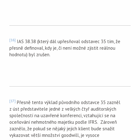
[16]
IAS 38.38 (který dál upřesňoval odstavec 35 tím, že
přesně definoval, kdy je, či není možné zjistit reálnou
hodnotu) byl zrušen.
[17]
Přesně tento výklad původního odstavce 35 zazněl
z úst představitele jedné z velkých čtyř auditorských
společností na uzavřené konferenci, vztahující se na
oceňování nehmotného majetku podle IFRS. Zároveň
zaznělo, že pokud se nějaký jejich klient bude snažit
vykazovat větší množství goodwill, je vysoce