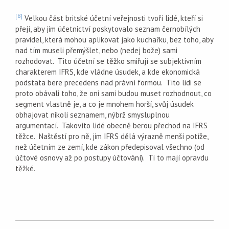
[8]
Velkou část britské účetní veřejnosti tvoří lidé, kteří si
přejí, aby jim účetnictví poskytovalo seznam černobílých
pravidel, která mohou aplikovat jako kuchařku, bez toho, aby
nad tím museli přemýšlet, nebo (nedej bože) sami
rozhodovat. Tito účetní se těžko smiřují se subjektivním
charakterem IFRS, kde vládne úsudek, a kde ekonomická
podstata bere precedens nad právní formou. Tito lidi se
proto obávali toho, že oni sami budou muset rozhodnout, co
segment vlastně je, a co je mnohem horší, svůj úsudek
obhajovat nikoli seznamem, nýbrž smysluplnou
argumentací. Takovíto lidé obecně berou přechod na IFRS
těžce. Naštěstí pro ně, jim IFRS dělá výrazně menší potíže,
než účetním ze zemí, kde zákon předepisoval všechno (od
účtové osnovy až po postupy účtování). Ti to mají opravdu
těžké.