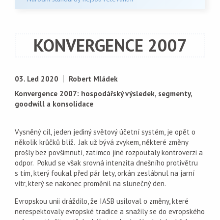
KONVERGENCE 2007
03. Led 2020
Robert Mládek
Konvergence 2007: hospodářský výsledek, segmenty,
goodwill a konsolidace
Vysněný cíl, jeden jediný světový účetní systém, je opět o
několik krůčků blíž. Jak už bývá zvykem, některé změny
prošly bez povšimnutí, zatímco jiné rozpoutaly kontroverzi a
odpor. Pokud se však srovná intenzita dnešního protivětru
s tím, který foukal před pár lety, orkán zeslábnul na jarní
vítr, který se nakonec proměnil na slunečný den.
Evropskou unii dráždilo, že IASB usiloval o změny, které
nerespektovaly evropské tradice a snažily se do evropského