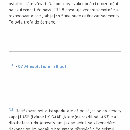
ostatní stále váhali. Nakonec byli zákonodárci upozorněni
na skutečnost, že nový IFRS 8 dovoluje vedení samotnému
rozhodovat o tom, jak jejich firma bude definovat segmenty.
To byla trefa do černého.
[11]
-
0704resolutionifrs8.pdf
[12]
Ratifikován byl v listopadu, ale až po té, co se do debaty
zapojil ASB (tvůrce UK GAAP), který (na rozdíl od IASB) má
dlouholetou zkušenost s tím, jak se jedná se zákonodárci.
Nakonec se jim podařilo parlament přesvědčit, že existují