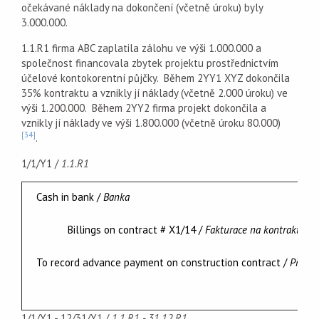
očekávané náklady na dokončení (včetně úroku) byly
3.000.000.
1.1.R1 firma ABC zaplatila zálohu ve výši 1.000.000 a
společnost financovala zbytek projektu prostřednictvím
účelové kontokorentní půjčky. Během 2YY1 XYZ dokončila
35% kontraktu a vznikly jí náklady (včetně 2.000 úroku) ve
výši 1.200.000. Během 2YY2 firma projekt dokončila a
vznikly jí náklady ve výši 1.800.000 (včetně úroku 80.000)
[34]
.
1/1/Y1 /
1.1.R1
Cash in bank /
Banka
Billings on contract # X1/14 /
Fakturace na kontrakt čís
To record advance payment on construction contract /
Přijet
1/1/Y1 - 12/31/Y1 /
1.1.R1 - 31.12.R1