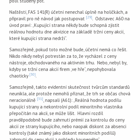
polil studený pot.
Naštěstí, FAS 141(R) účetní nenechal úplně na holičkách, a
[29]
připravil pro ně návod jak postupovat
. Odstavec A60 na
úvod praví: „Kupující strana někdy bude schopná zjistit
reálnou hodnotu dne akvizice na základě tržní ceny akcií,
které kupující strana nedrží“.
Samozřejmě, pokud toto možné bude, účetní nemá co řešit.
Nikdo nikdy nebyl potrestán za to, že vycházel z ceny
nástroje, obchodovaného na aktivním trhu. Nebo, nebyl by,
kdyby se tržní cena akcií firem „ve hře“, nepohybovala
[30]
chaoticky
.
Samozřejmě, takto evidentní skutečnost tvůrcům standardů
neunikla, ale protože nemohli přiznat, že trh se občas chová
[31]
neracionálně
, napsali (A61): „Reálná hodnota podílu
kupující strany a nekontrolní podíl minoritního vlastníka
přepočítán na akcii, se může lišit. Hlavní rozdíl
pravděpodobně bude zahrnutí prémií za kontrolu do ceny
akcií ze strany kupujícího, nebo naopak diskont za absenci
kontroly (také známý jako diskont minoritních podílů)
zahrnutý do ceny akcií z pohledu koupeného“.