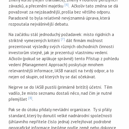
[6]
závazků, a přecenění majetku
. Ačkoliv tato změna se dá
považovat za nejzásadnější, prošla bez většího odporu.
Paradoxně to byla relativně nevýznamná úprava, která
rozpoutala nejvášnivější debatu.
Na začátku stál jednoduchý požadavek: místo rigidních a
[7]
striktně vymezených kritérií
dát firmám možnost
prezentovat výsledky svých různých obchodních činností
investorům stejně, jak je prezentují vlastnímu vedení.
Ačkoliv (pokud se aplikuje správně) tento Přístup z pohledu
vedení (Management Approach) poskytuje mnohem
relevantnější informace, IASB narazil na tvrdý odpor, a to
nejen od skupin, od kterých by se dal očekávat.
Nejprve se do IASB pustili (primárně britští) účetní. Těm
vadilo, že místo seznamu dostali něco, nad čím je nutné
[8]
přemýšlet
.
Pak se do útoku přidaly nevládní organizace. Ty si přály
standard, který by donutil velké nadnárodní společnosti
(úhlavního nepřítele číslo jedna) zveřejňovat podrobné
geografické informace (nejlépe podle země nebo dokonce