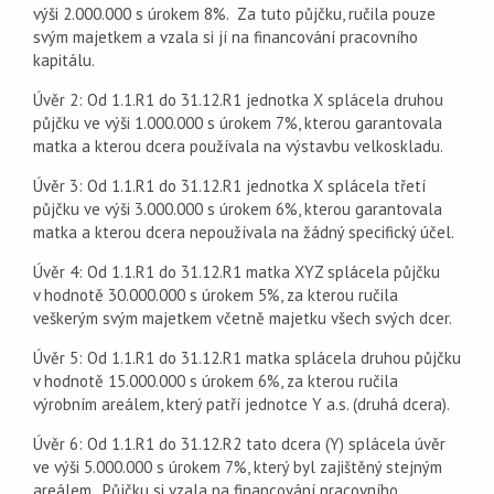
výši 2.000.000 s úrokem 8%. Za tuto půjčku, ručila pouze
svým majetkem a vzala si jí na financování pracovního
kapitálu.
Úvěr 2: Od 1.1.R1 do 31.12.R1 jednotka X splácela druhou
půjčku ve výši 1.000.000 s úrokem 7%, kterou garantovala
matka a kterou dcera používala na výstavbu velkoskladu.
Úvěr 3: Od 1.1.R1 do 31.12.R1 jednotka X splácela třetí
půjčku ve výši 3.000.000 s úrokem 6%, kterou garantovala
matka a kterou dcera nepoužívala na žádný specifický účel.
Úvěr 4: Od 1.1.R1 do 31.12.R1 matka XYZ splácela půjčku
v hodnotě 30.000.000 s úrokem 5%, za kterou ručila
veškerým svým majetkem včetně majetku všech svých dcer.
Úvěr 5: Od 1.1.R1 do 31.12.R1 matka splácela druhou půjčku
v hodnotě 15.000.000 s úrokem 6%, za kterou ručila
výrobním areálem, který patří jednotce Y a.s. (druhá dcera).
Úvěr 6: Od 1.1.R1 do 31.12.R2 tato dcera (Y) splácela úvěr
ve výši 5.000.000 s úrokem 7%, který byl zajištěný stejným
areálem. Půjčku si vzala na financování pracovního