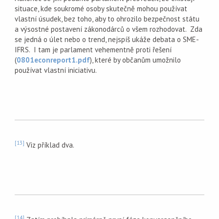
situace, kde soukromé osoby skutečně mohou používat
vlastní úsudek, bez toho, aby to ohrozilo bezpečnost státu
a výsostné postavení zákonodárců o všem rozhodovat. Zda
se jedná o úlet nebo o trend, nejspíš ukáže debata o SME-
IFRS. I tam je parlament vehementně proti řešení
(
0801econreport1.pdf
), které by občanům umožnilo
používat vlastní iniciativu.
[13]
Viz příklad dva.
[14]