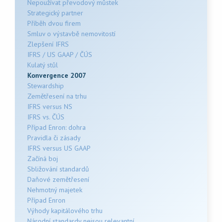
Nepoužívat převodový můstek
Strategický partner
Příběh dvou firem
Smluv o výstavbě nemovitostí
Zlepšení IFRS
IFRS / US GAAP / ČÚS
Kulatý stůl
Konvergence 2007
Stewardship
Zemětřesení na trhu
IFRS versus NS
IFRS vs. ČÚS
Případ Enron: dohra
Pravidla či zásady
IFRS versus US GAAP
Začíná boj
Sbližování standardů
Daňové zemětřesení
Nehmotný majetek
Případ Enron
Výhody kapitálového trhu
Národní standardy nejsou relevantní