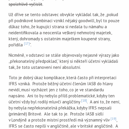
spolehlivě vyčíslit
.
Už dříve se tento odstavec obvykle vykládal tak, že „pokud
při podnikové kombinaci vznikl nějaký goodwill, byl to pouze
důkaz toho, že kupující strana si nedala tu námahu a
neidentifikovala a neocenila veškerý nehmotný majetek,
který, dohromady s ostatním majetkem koupené strany,
[17]
pořídila
“.
Nicméně, v odstavci se stále objevovaly nejasné výrazy jako
„překonatelný předpoklad,“ který si někteří účetní vykládali
tak, že toto ustanovení není absolutní.
Toto je dobrý úkaz komplikace, která často při interpretaci
IFRS vzniká. Protože běžný účetní členům IASB do hlavy
nevidí, musí vycházet jen z toho, co je ve standardu
napsáno. Ani to by nebylo příliš problematické, kdyby ten
[18]
účetní vždy byl rodilý mluvčí angličtiny
. A ani to, že není,
by nebyla nepřekonatelná překážka, kdyby IFRS nepsali
(primárně) Britové. Ale tak to je. Protože IASB sídlí
[19]
v Londýně a protože místní prostředí má významný vliv
,
IFRS se často nepíší v angličtině, ale v britské angličtině. A