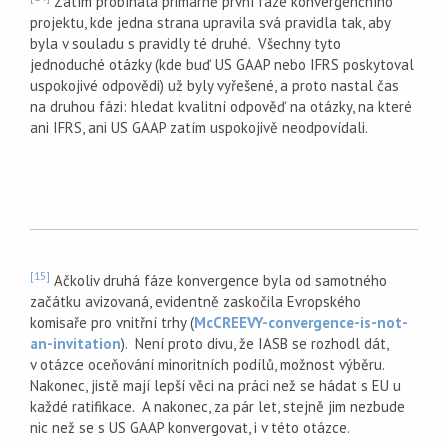
Zatím probíhala primárně první fáze konvergenčního
projektu, kde jedna strana upravila svá pravidla tak, aby
byla v souladu s pravidly té druhé. Všechny tyto
jednoduché otázky (kde buď US GAAP nebo IFRS poskytoval
uspokojivé odpovědi) už byly vyřešené, a proto nastal čas
na druhou fázi: hledat kvalitní odpověď na otázky, na které
ani IFRS, ani US GAAP zatím uspokojivě neodpovídali.
[15]
Ačkoliv druhá fáze konvergence byla od samotného
začátku avizovaná, evidentně zaskočila Evropského
komisaře pro vnitřní trhy (
McCREEVY-convergence-is-not-
an-invitation
). Není proto divu, že IASB se rozhodl dát,
v otázce oceňování minoritních podílů, možnost výběru.
Nakonec, jistě mají lepší věci na práci než se hádat s EU u
každé ratifikace. A nakonec, za pár let, stejně jim nezbude
nic než se s US GAAP konvergovat, i v této otázce.