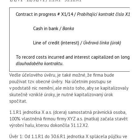
Contract in progress # X1/14 /
Probíhající kontrakt číslo X1/14
Cash in bank /
Banka
Line of credit (interest) /
Úvěrová linka (úrok)
To record costs incurred and interest capitalized on long-ter
dlouhodobého kontraktu.
Vedle účelového úvěru, je také možné, že firma bude
používat tzv. obecné úvěry. Na účetním postupu se
v podstatě nic nemění, ale místo toho, aby se kapitalizovaly
skutečně vzniklé úroky, je nutné kapitalizovaný úrok
spočítat.
1.1.R1 jednotka X a.s. (dcera) samostatná právnická osoba,
100% vlastněná firmou firmy XYZ a.s. (matka) začala stavět
výrobní halu, kterou dokončila 31.12.X2.
Úvěr 1: Od 1.1.R1 do 30.6.R1 jednotka X splácela půjčku ve