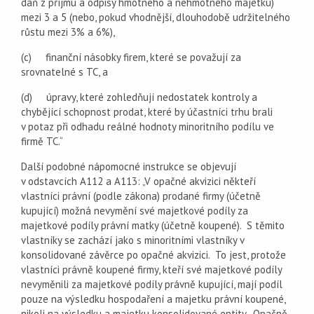
daň z příjmu a odpisy hmotného a nehmotného majetku)
mezi 3 a 5 (nebo, pokud vhodnější, dlouhodobě udržitelného
růstu mezi 3% a 6%),
(c) finanční násobky firem, které se považují za
srovnatelné s TC, a
(d) úpravy, které zohledňují nedostatek kontroly a
chybějící schopnost prodat, které by účastníci trhu brali
v potaz při odhadu reálné hodnoty minoritního podílu ve
firmě TC.“
Další podobné nápomocné instrukce se objevují
v odstavcích A112 a A113: „V opačné akvizici někteří
vlastníci právní (podle zákona) prodané firmy (účetně
kupující) možná nevymění své majetkové podíly za
majetkové podíly právní matky (účetně koupené). S těmito
vlastníky se zachází jako s minoritními vlastníky v
konsolidované závěrce po opačné akvizici. To jest, protože
vlastníci právně koupené firmy, kteří své majetkové podíly
nevyměnili za majetkové podíly právně kupující, mají podíl
pouze na výsledku hospodaření a majetku právní koupené,
nikoli na výsledku a majetku konsolidované entity. Opačně,