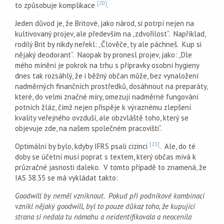
[20]
to způsobuje komplikace
.
Jeden důvod je, že Britové, jako národ, si potrpí nejen na
kultivovaný projev, ale především na „zdvořilost“. Například,
rodilý Brit by nikdy neřekl: „Člověče, ty ale páchneš. Kup si
nějaký deodorant“. Naopak by pronesl projev, jako: „Dle
mého mínění je pokrok na trhu s přípravky osobní hygieny
dnes tak rozsáhlý, že i běžný občan může, bez vynaložení
nadměrných finančních prostředků, dosáhnout na preparáty,
které, do velmi značné míry, omezují nadměrné fungování
potních žláz, čímž nejen přispěje k výraznému zlepšení
kvality veřejného ovzduší, ale obzvláště toho, který se
objevuje zde, na našem společném pracovišti“.
[21]
Optimální by bylo, kdyby IFRS psali cizinci
. Ale, do té
doby se účetní musí poprat s textem, který občas mívá k
průzračné jasnosti daleko. V tomto případě to znamená, že
IAS 38.35 se má vykládat takto:
Goodwill by neměl vzniknout. Pokud při podnikové kombinaci
vznikl nějaký goodwill, byl to pouze důkaz toho, že kupující
strana si nedala tu námahu a neidentifikovala a neocenila