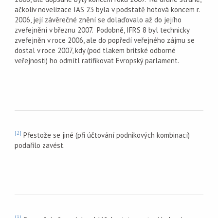
ačkoliv novelizace IAS 23 byla v podstatě hotová koncem r.
2006, její závěrečné znění se dolaďovalo až do jejího
zveřejnění v březnu 2007. Podobně, IFRS 8 byl technicky
zveřejněn v roce 2006, ale do popředí veřejného zájmu se
dostal v roce 2007, kdy (pod tlakem britské odborné
veřejnosti) ho odmítl ratifikovat Evropský parlament.
[2]
Přestože se jiné (při účtování podnikových kombinací)
podařilo zavést.
[3]