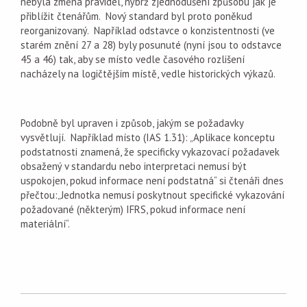
nebyla změna pravidel, nýbrž zjednodušení způsobu jak je
přiblížit čtenářům. Nový standard byl proto poněkud
reorganizovaný. Například odstavce o konzistentnosti (ve
starém znění 27 a 28) byly posunuté (nyní jsou to odstavce
45 a 46) tak, aby se místo vedle časového rozlišení
nacházely na logičtějším místě, vedle historických výkazů.
Podobně byl upraven i způsob, jakým se požadavky
vysvětlují. Například místo (IAS 1.31): „Aplikace konceptu
podstatnosti znamená, že specificky vykazovací požadavek
obsažený v standardu nebo interpretaci nemusí být
uspokojen, pokud informace není podstatná“ si čtenáři dnes
přečtou:„Jednotka nemusí poskytnout specifické vykazování
požadované (některým) IFRS, pokud informace není
materiální“.