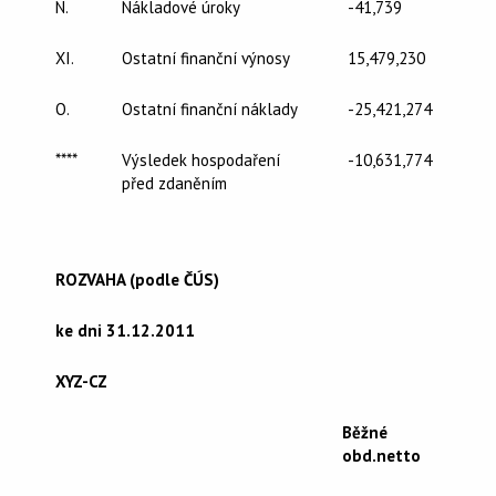
N.
Nákladové úroky
-41,739
XI.
Ostatní finanční výnosy
15,479,230
O.
Ostatní finanční náklady
-25,421,274
****
Výsledek hospodaření
-10,631,774
před zdaněním
ROZVAHA (podle ČÚS)
ke dni 31.12.2011
XYZ-CZ
Běžné
obd.netto