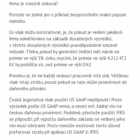
firma je vlastně zisková?
Protože se jedná jen o příklad, bezprostřední reakci popsat
nemohu.
Co však můžu konstatovat, je, že pokud je vedení jakékoli
firmy odměňováno na základě dosažených výsledků,
z těchto dosažených výsledků pravděpodobně smutné
nebude. Třeba, pokud by generální ředitel měl nárok na
prémie ve výši 3% zisku, myslím, že prémie ve výši 4.212.472
Kč by potěšila víc, než prémie ve výši 0 Kč.
Pravdou je, že ne každý vedoucí pracovník vítá zisk. Většinou
však vítají ztrátu, pouze pokud se tato může promítnout do
daňového přiznání.
Česká legislativa však použití US GAAP nepřipouští. Proto
výsledek podle US GAAP nemá, a nesmí mít, žádný vliv na
českou daňovou povinnost. Podobně, přestože použití IFRS
se připouští, při výpočtu daňového základu se veškerý jeho
vliv musí odstranit. Proto nemůže existovat tento důvod
preferovat ztráty při aplikaci US GAAP či IFRS.