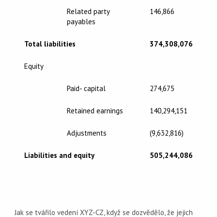
Related party
146,866
payables
Total liabilities
374,308,076
Equity
Paid- capital
274,675
Retained earnings
140,294,151
Adjustments
(9,632,816)
Liabilities and equity
505,244,086
Jak se tvářilo vedení XYZ-CZ, když se dozvědělo, že jejich