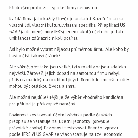
Především proto, že „typické“ firmy neexistují.
Každá firma jako každý člověk je unikátní. Každá firma má
vlastní lidi, vlastní kulturu, vlastní specifika. Při aplikaci US
GAAP (a do menší míry IFRS) jedenz úkolů účetního je tuto
unikátnost zdůraznit, nikoli potírat.
Asi bylo možné vybrat nějakou průměrnou firmu. Ale koho by
bavilo číst takový článek?
Ale vážně, přestože jsou velké, tyto rozdíly nejsou zdaleka
největší. Zároveň, jejich dopad na samotnou firmu nebyl
příliš dramatický, na rozdíl od jiných firem, kde i menší rozdíly
mohou být otázkou života a smrti.
Ale možná nejdůležitější je, že výběr vhodného kandidáta
pro příklad je překvapivě náročný.
Povinnost sestavovat účetní závěrku podle českých
předpisů se vztahuje na „účetní jednotky" (obvykle
právnické osoby). Povinnost sestavovat finanční zprávu
podle IFRS či US GAAP se však vztahuje na tzv. „economic