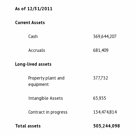
As of 12/31/2011
Current Assets
Cash
369,644,207
Accruals
681,409
Long-lived assets
Property plant and
377,732
equipment
Intangible Assets
65,935
Contract in progress
134,474,814
Total assets
505,244,098