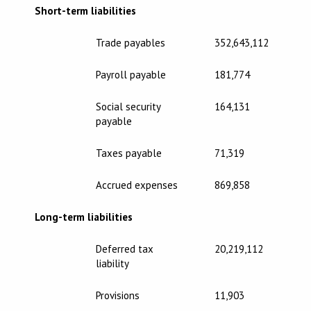
Short-term liabilities
Trade payables
352,643,112
Payroll payable
181,774
Social security
164,131
payable
Taxes payable
71,319
Accrued expenses
869,858
Long-term liabilities
Deferred tax
20,219,112
liability
Provisions
11,903