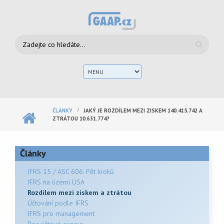
Přejít k hlavnímu obsahu
Vyhledávání
Hlav
men
ČLÁNKY
JAKÝ JE ROZDÍLEM MEZI ZISKEM 140.415.742 A
ZTRÁTOU 10.631.774?
Články
IFRS 15 / ASC 606: Pět kroků
IFRS na území USA
Rozdílem mezi ziskem a ztrátou
Účtování podle IFRS
IFRS pro management