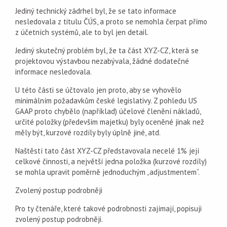
Jediný technický zádrhel byl, že se tato informace
nesledovala z titulu ČÚS, a proto se nemohla čerpat přímo
z účetních systémů, ale to byl jen detail.
Jediný skutečný problém byl, že ta část XYZ-CZ, která se
projektovou výstavbou nezabývala, žádné dodatečné
informace nesledovala.
U této části se účtovalo jen proto, aby se vyhovělo
minimálním požadavkům české legislativy. Z pohledu US
GAAP proto chybělo (například) účelové členění nákladů,
určité položky (především majetku) byly oceněné jinak než
měly být, kurzové rozdíly byly úplně jiné, atd.
Naštěstí tato část XYZ-CZ představovala necelé 1% její
celkové činnosti, a největší jedna položka (kurzové rozdíly)
se mohla upravit poměrně jednoduchým „adjustmentem“.
Zvolený postup podrobněji
Pro ty čtenáře, které takové podrobnosti zajímají, popisuji
zvolený postup podrobněji.