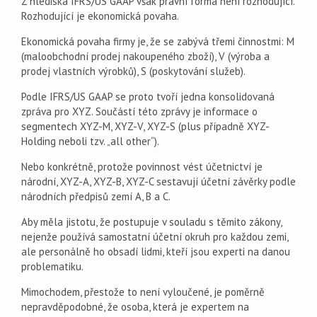
Z hlediska IFRS/US GAAP však právní forma není rozhodující.
Rozhodující je ekonomická povaha.
Ekonomická povaha firmy je, že se zabývá třemi činnostmi: M
(maloobchodní prodej nakoupeného zboží), V (výroba a
prodej vlastních výrobků), S (poskytování služeb).
Podle IFRS/US GAAP se proto tvoří jedna konsolidovaná
zpráva pro XYZ. Součástí této zprávy je informace o
segmentech XYZ-M, XYZ-V, XYZ-S (plus případně XYZ-
Holding neboli tzv. „all other“).
Nebo konkrétně, protože povinnost vést účetnictví je
národní, XYZ-A, XYZ-B, XYZ-C sestavují účetní závěrky podle
národních předpisů zemí A, B a C.
Aby měla jistotu, že postupuje v souladu s těmito zákony,
nejenže používá samostatní účetní okruh pro každou zemi,
ale personálně ho obsadí lidmi, kteří jsou experti na danou
problematiku.
Mimochodem, přestože to není vyloučené, je poměrně
nepravděpodobné, že osoba, která je expertem na