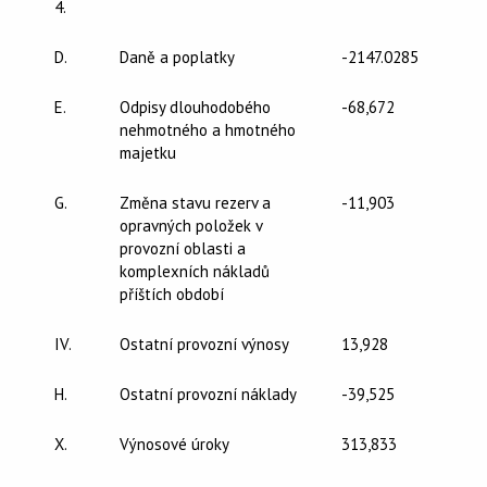
4.
D.
Daně a poplatky
-2147.0285
E.
Odpisy dlouhodobého
-68,672
nehmotného a hmotného
majetku
G.
Změna stavu rezerv a
-11,903
opravných položek v
provozní oblasti a
komplexních nákladů
příštích období
IV.
Ostatní provozní výnosy
13,928
H.
Ostatní provozní náklady
-39,525
X.
Výnosové úroky
313,833