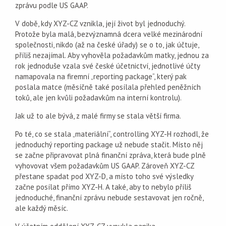
zprávu podle US GAAP.
V době, kdy XYZ-CZ vznikla, její život byl jednoduchý.
Protože byla malá, bezvýznamná dcera velké mezinárodní
společnosti, nikdo (až na české úřady) se o to, jak účtuje,
příliš nezajímal. Aby vyhověla požadavkům matky, jednou za
rok jednoduše vzala své české účetnictví, jednotlivé účty
namapovala na firemní „reporting package“, který pak
poslala matce (měsíčně také posílala přehled peněžních
toků, ale jen kvůli požadavkům na interní kontrolu).
Jak už to ale bývá, z malé firmy se stala větší firma.
Po té, co se stala „materiální“, controlling XYZ-H rozhodl, že
jednoduchý reporting package už nebude stačit. Místo něj
se začne připravovat plná finanční zpráva, která bude plně
vyhovovat všem požadavkům US GAAP. Zároveň XYZ-CZ
přestane spadat pod XYZ-D, a místo toho své výsledky
začne posílat přímo XYZ-H. A také, aby to nebylo příliš
jednoduché, finanční zprávu nebude sestavovat jen ročně,
ale každý měsíc.