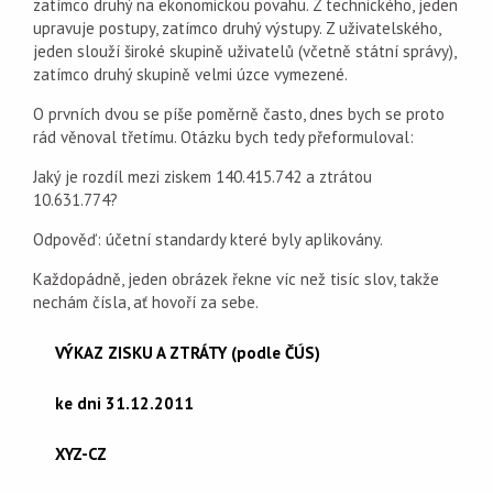
zatímco druhý na ekonomickou povahu. Z technického, jeden
upravuje postupy, zatímco druhý výstupy. Z uživatelského,
jeden slouží široké skupině uživatelů (včetně státní správy),
zatímco druhý skupině velmi úzce vymezené.
O prvních dvou se píše poměrně často, dnes bych se proto
rád věnoval třetímu. Otázku bych tedy přeformuloval:
Jaký je rozdíl mezi ziskem 140.415.742 a ztrátou
10.631.774?
Odpověď: účetní standardy které byly aplikovány.
Každopádně, jeden obrázek řekne víc než tisíc slov, takže
nechám čísla, ať hovoří za sebe.
VÝKAZ ZISKU A ZTRÁTY (podle ČÚS)
ke dni 31.12.2011
XYZ-CZ