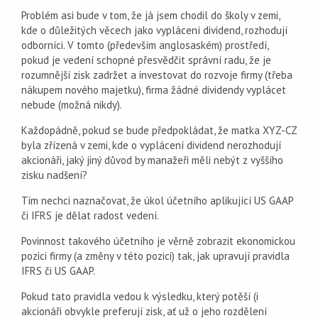
Problém asi bude v tom, že já jsem chodil do školy v zemi,
kde o důležitých věcech jako vyplácení dividend, rozhodují
odborníci. V tomto (především anglosaském) prostředí,
pokud je vedení schopné přesvědčit správní radu, že je
rozumnější zisk zadržet a investovat do rozvoje firmy (třeba
nákupem nového majetku), firma žádné dividendy vyplácet
nebude (možná nikdy).
Každopádně, pokud se bude předpokládat, že matka XYZ-CZ
byla zřízená v zemi, kde o vyplácení dividend nerozhodují
akcionáři, jaký jiný důvod by manažeři měli nebýt z vyššího
zisku nadšení?
Tím nechci naznačovat, že úkol účetního aplikující US GAAP
či IFRS je dělat radost vedení.
Povinnost takového účetního je věrně zobrazit ekonomickou
pozici firmy (a změny v této pozici) tak, jak upravují pravidla
IFRS či US GAAP.
Pokud tato pravidla vedou k výsledku, který potěší (i
akcionáři obvykle preferují zisk, ať už o jeho rozdělení