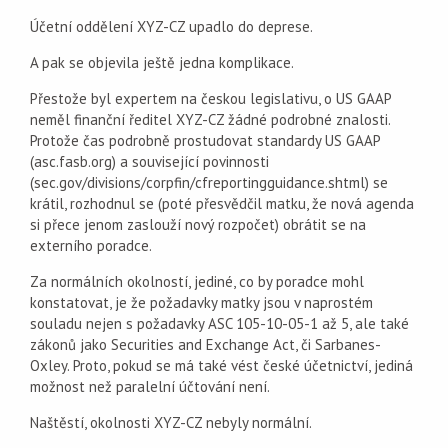
Účetní oddělení XYZ-CZ upadlo do deprese.
A pak se objevila ještě jedna komplikace.
Přestože byl expertem na českou legislativu, o US GAAP
neměl finanční ředitel XYZ-CZ žádné podrobné znalosti.
Protože čas podrobně prostudovat standardy US GAAP
(asc.fasb.org) a související povinnosti
(sec.gov/divisions/corpfin/cfreportingguidance.shtml) se
krátil, rozhodnul se (poté přesvědčil matku, že nová agenda
si přece jenom zaslouží nový rozpočet) obrátit se na
externího poradce.
Za normálních okolností, jediné, co by poradce mohl
konstatovat, je že požadavky matky jsou v naprostém
souladu nejen s požadavky ASC 105-10-05-1 až 5, ale také
zákonů jako Securities and Exchange Act, či Sarbanes-
Oxley. Proto, pokud se má také vést české účetnictví, jediná
možnost než paralelní účtování není.
Naštěstí, okolnosti XYZ-CZ nebyly normální.