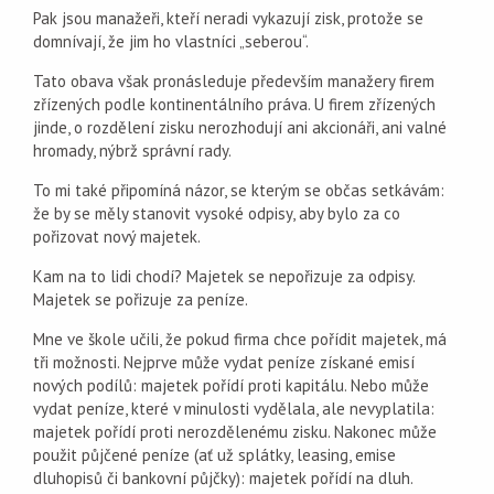
Pak jsou manažeři, kteří neradi vykazují zisk, protože se
domnívají, že jim ho vlastníci „seberou“.
Tato obava však pronásleduje především manažery firem
zřízených podle kontinentálního práva. U firem zřízených
jinde, o rozdělení zisku nerozhodují ani akcionáři, ani valné
hromady, nýbrž správní rady.
To mi také připomíná názor, se kterým se občas setkávám:
že by se měly stanovit vysoké odpisy, aby bylo za co
pořizovat nový majetek.
Kam na to lidi chodí? Majetek se nepořizuje za odpisy.
Majetek se pořizuje za peníze.
Mne ve škole učili, že pokud firma chce pořídit majetek, má
tři možnosti. Nejprve může vydat peníze získané emisí
nových podílů: majetek pořídí proti kapitálu. Nebo může
vydat peníze, které v minulosti vydělala, ale nevyplatila:
majetek pořídí proti nerozdělenému zisku. Nakonec může
použit půjčené peníze (ať už splátky, leasing, emise
dluhopisů či bankovní půjčky): majetek pořídí na dluh.