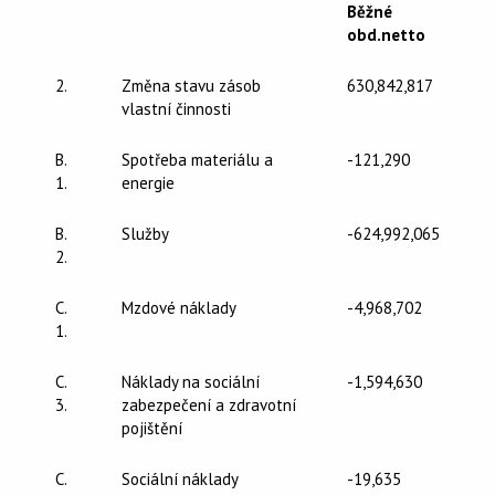
Běžné
obd.netto
2.
Změna stavu zásob
630,842,817
vlastní činnosti
B.
Spotřeba materiálu a
-121,290
1.
energie
B.
Služby
-624,992,065
2.
C.
Mzdové náklady
-4,968,702
1.
C.
Náklady na sociální
-1,594,630
3.
zabezpečení a zdravotní
pojištění
C.
Sociální náklady
-19,635