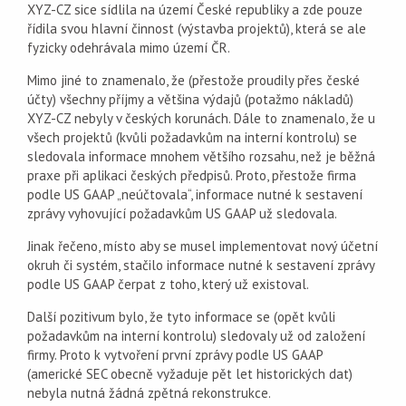
XYZ-CZ sice sídlila na území České republiky a zde pouze
řídila svou hlavní činnost (výstavba projektů), která se ale
fyzicky odehrávala mimo území ČR.
Mimo jiné to znamenalo, že (přestože proudily přes české
účty) všechny příjmy a většina výdajů (potažmo nákladů)
XYZ-CZ nebyly v českých korunách. Dále to znamenalo, že u
všech projektů (kvůli požadavkům na interní kontrolu) se
sledovala informace mnohem většího rozsahu, než je běžná
praxe při aplikaci českých předpisů. Proto, přestože firma
podle US GAAP „neúčtovala“, informace nutné k sestavení
zprávy vyhovující požadavkům US GAAP už sledovala.
Jinak řečeno, místo aby se musel implementovat nový účetní
okruh či systém, stačilo informace nutné k sestavení zprávy
podle US GAAP čerpat z toho, který už existoval.
Další pozitivum bylo, že tyto informace se (opět kvůli
požadavkům na interní kontrolu) sledovaly už od založení
firmy. Proto k vytvoření první zprávy podle US GAAP
(americké SEC obecně vyžaduje pět let historických dat)
nebyla nutná žádná zpětná rekonstrukce.