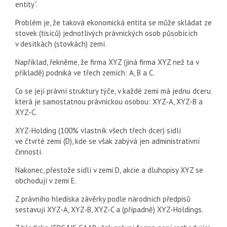
entity“.
Problém je, že taková ekonomická entita se může skládat ze
stovek (tisíců) jednotlivých právnických osob působících
v desítkách (stovkách) zemí.
Například, řekněme, že firma XYZ (jiná firma XYZ než ta v
příkladě) podniká ve třech zemích: A, B a C.
Co se její právní struktury týče, v každé zemi má jednu dceru,
která je samostatnou právnickou osobou: XYZ-A, XYZ-B a
XYZ-C.
XYZ-Holding (100% vlastník všech třech dcer) sídlí
ve čtvrté zemi (D), kde se však zabývá jen administrativní
činností.
Nakonec, přestože sídlí v zemi D, akcie a dluhopisy XYZ se
obchodují v zemi E.
Z právního hlediska závěrky podle národních předpisů
sestavují XYZ-A, XYZ-B, XYZ-C a (případně) XYZ-Holdings.