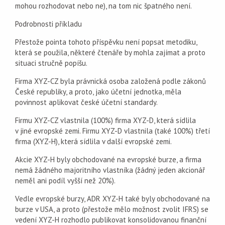
mohou rozhodovat nebo ne), na tom nic špatného není.
Podrobnosti příkladu
Přestože pointa tohoto příspěvku není popsat metodiku,
která se použila, některé čtenáře by mohla zajímat a proto
situaci stručně popíšu.
Firma XYZ-CZ byla právnická osoba založená podle zákonů
České republiky, a proto, jako účetní jednotka, měla
povinnost aplikovat české účetní standardy.
Firmu XYZ-CZ vlastnila (100%) firma XYZ-D, která sídlila
v jiné evropské zemi. Firmu XYZ-D vlastnila (také 100%) třetí
firma (XYZ-H), která sídlila v další evropské zemi.
Akcie XYZ-H byly obchodované na evropské burze, a firma
nemá žádného majoritního vlastníka (žádný jeden akcionář
neměl ani podíl vyšší než 20%).
Vedle evropské burzy, ADR XYZ-H také byly obchodované na
burze v USA, a proto (přestože mělo možnost zvolit IFRS) se
vedení XYZ-H rozhodlo publikovat konsolidovanou finanční