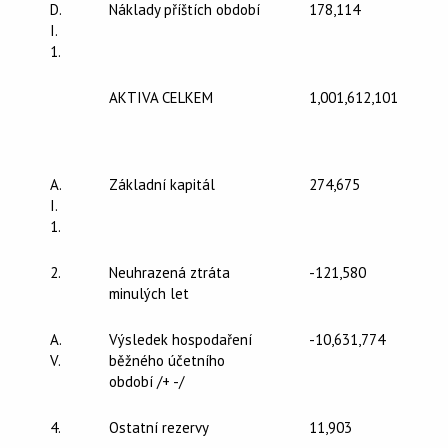
D.
Náklady příštích období
178,114
I.
1.
AKTIVA CELKEM
1,001,612,101
A.
Základní kapitál
274,675
I.
1.
2.
Neuhrazená ztráta
-121,580
minulých let
A.
Výsledek hospodaření
-10,631,774
V.
běžného účetního
období /+ -/
4.
Ostatní rezervy
11,903