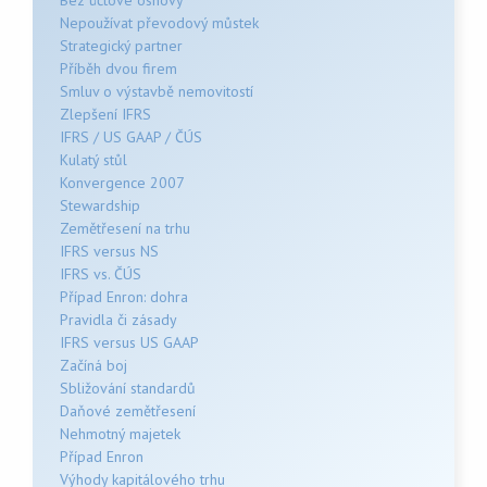
Bez účtové osnovy
Nepoužívat převodový můstek
Strategický partner
Příběh dvou firem
Smluv o výstavbě nemovitostí
Zlepšení IFRS
IFRS / US GAAP / ČÚS
Kulatý stůl
Konvergence 2007
Stewardship
Zemětřesení na trhu
IFRS versus NS
IFRS vs. ČÚS
Případ Enron: dohra
Pravidla či zásady
IFRS versus US GAAP
Začíná boj
Sbližování standardů
Daňové zemětřesení
Nehmotný majetek
Případ Enron
Výhody kapitálového trhu