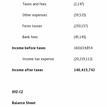
Taxes and fees
(2,147)
Other expenses
(39,525)
Forex losses
(250,157)
Bank fees
(45,143)
Income before taxes
160,634,854
Income tax expense
(20,219,112)
Income after taxes
140,415,742
XYZ-CZ
Balance Sheet