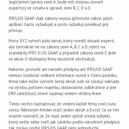
legislativní úpravy zemi A, bude mít stejnou úroveň
expertízy ve vztahu k úpravě zemí B, C, D a E.
IFRS/US GAAP však zákony nejsou (přestože zákon jejich
aplikaci často vyžaduje) a proto vyžadují poněkud jiný
přístup.
Proto XYZ vytvoří pátý okruh, který rovněž obsadí experti,
ale tentokrát ne na zákony zemí A, B, C a D, nýbrž na
standardy IFRS či US GAAP, a případně zákony země E (kde
se akcie či dluhopisy firmy skutečně obchodují).
Nakonec, protože ani národní předpisy ani IFRS/US GAAP
nemusí sledovat veškeré informace nutné k řízení podniku,
firma také může vytvořit šestý okruh, kde se sledují náklady
na výrobu, pořízení majetku, dodavatele, odběratele a jiné
ERP záležitosti, které zajímají vedení většiny firem.
Tímto nechci naznačovat, že vedení každé firmy zvolí tuto
cestu. Některým firmám stačí jeden okruh a Excel. Co se tím
snažím naznačit, je, že najít jeden úplně stejný subjekt,
který vedle sebe tvoří jak závěrku podle národních předpisů,
tak zprávu podle IFRS/US GAAP, není jednoduchý.