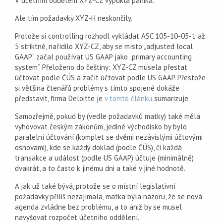
V účetním oddělení XYZ-CZ vypukla panika.
Ale tím požadavky XYZ-H neskončily.
Protože si controlling rozhodl vykládat ASC 105-10-05-1 až
5 striktně, nařídilo XYZ-CZ, aby se místo „adjusted local
GAAP“ začal používat US GAAP jako „primary accounting
system“. Přeloženo do češtiny: XYZ-CZ musela přestat
účtovat podle ČÚS a začít účtovat podle US GAAP. Přestože
si většina čtenářů problémy s tímto spojené dokáže
představit, firma Deloitte je
v tomto článku
sumarizuje.
Samozřejmě, pokud by (vedle požadavků matky) také měla
vyhovovat českým zákonům, jediné východisko by bylo
paralelní účtování (komplet se dvěmi nezávislými účtovými
osnovami), kde se každý doklad (podle ČÚS), či každá
transakce a událost (podle US GAAP) účtuje (minimálně)
dvakrát, a to často k jinému dni a také v jiné hodnotě.
A jak už také bývá, protože se o místní legislativní
požadavky příliš nezajímala, matka byla názoru, že se nová
agenda zvládne bez problému, a to aniž by se musel
navyšovat rozpočet účetního oddělení.