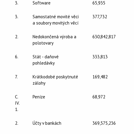
3.
Software
65,935
3.
Samostatné movité věci
377,732
a soubory movitých věcí
2.
Nedokončená výroba a
630,842,817
polotovary
6.
Stát - daňové
333,813
pohledávky
7.
Krátkodobé poskytnuté
169,482
zálohy
C.
Peníze
68,972
IV.
1.
2.
Účty v bankách
369,575,236