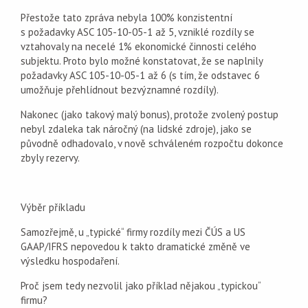
Přestože tato zpráva nebyla 100% konzistentní
s požadavky ASC 105-10-05-1 až 5, vzniklé rozdíly se
vztahovaly na necelé 1% ekonomické činnosti celého
subjektu. Proto bylo možné konstatovat, že se naplnily
požadavky ASC 105-10-05-1 až 6 (s tím, že odstavec 6
umožňuje přehlídnout bezvýznamné rozdíly).
Nakonec (jako takový malý bonus), protože zvolený postup
nebyl zdaleka tak náročný (na lidské zdroje), jako se
původně odhadovalo, v nově schváleném rozpočtu dokonce
zbyly rezervy.
Výběr příkladu
Samozřejmě, u „typické“ firmy rozdíly mezi ČÚS a US
GAAP/IFRS nepovedou k takto dramatické změně ve
výsledku hospodaření.
Proč jsem tedy nezvolil jako příklad nějakou „typickou“
firmu?