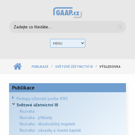
Přejít k hlavnímu obsahu
Vyhledávání
Hlav
men
PUBLIKACE
SVĚTOVÉ ÚČETNICTVÍ III
VÝSLEDOVKA
Publikace
Postupy účtování podle IFRS
Světové účetnictví III
Rozvaha
Rozvaha - příklady
Rozvaha - dlouhodobý majetek
Rozvaha - závazky a vlastní kapitál