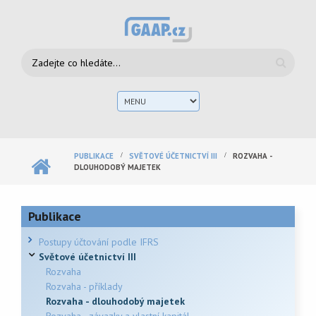
Přejít k hlavnímu obsahu
Vyhledávání
Hlav
men
PUBLIKACE
SVĚTOVÉ ÚČETNICTVÍ III
ROZVAHA -
DLOUHODOBÝ MAJETEK
Publikace
Postupy účtování podle IFRS
Světové účetnictví III
Rozvaha
Rozvaha - příklady
Rozvaha - dlouhodobý majetek