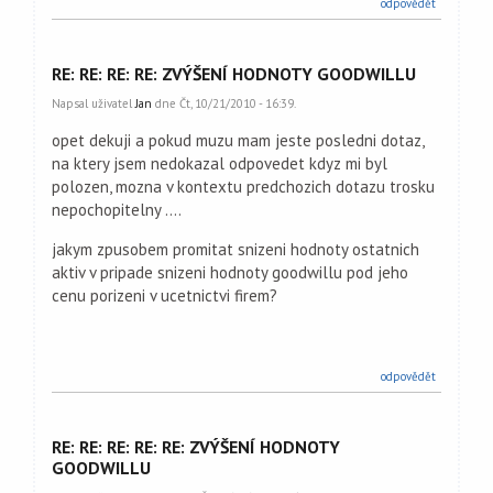
odpovědět
RE: RE: RE: RE: ZVÝŠENÍ HODNOTY GOODWILLU
Napsal uživatel
Jan
dne Čt, 10/21/2010 - 16:39.
opet dekuji a pokud muzu mam jeste posledni dotaz,
na ktery jsem nedokazal odpovedet kdyz mi byl
polozen, mozna v kontextu predchozich dotazu trosku
nepochopitelny ....
jakym zpusobem promitat snizeni hodnoty ostatnich
aktiv v pripade snizeni hodnoty goodwillu pod jeho
cenu porizeni v ucetnictvi firem?
odpovědět
RE: RE: RE: RE: RE: ZVÝŠENÍ HODNOTY
GOODWILLU