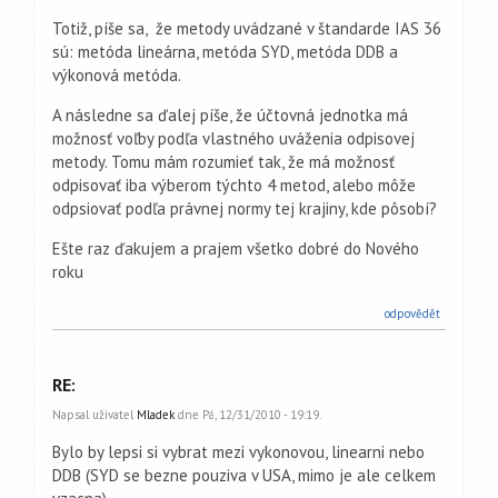
Totiž, píše sa, že metody uvádzané v štandarde IAS 36
sú: metóda lineárna, metóda SYD, metóda DDB a
výkonová metóda.
A následne sa ďalej píše, že účtovná jednotka má
možnosť voľby podľa vlastného uváženia odpisovej
metody. Tomu mám rozumieť tak, že má možnosť
odpisovať iba výberom týchto 4 metod, alebo môže
odpsiovať podľa právnej normy tej krajiny, kde pôsobí?
Ešte raz ďakujem a prajem všetko dobré do Nového
roku
odpovědět
RE:
Napsal uživatel
Mladek
dne Pá, 12/31/2010 - 19:19.
Bylo by lepsi si vybrat mezi vykonovou, linearni nebo
DDB (SYD se bezne pouziva v USA, mimo je ale celkem