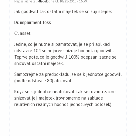
Napsal uživatel
Mladek
dne Čt, 10/21/2010 - 16:39.
Jak goodwill tak ostatni majetek se snizuji stejne:
Dr. impairment loss
Cr. asset
Jedine, co je nutne si pamatovat, je ze pri aplikaci
odstavce 104 se nejprve snizuje hodnota goodwill.
Teprve pote, co je goodwill 100% odepsan, zacne se
snizovat ostatni majetek.
Samozrejme za predpokladu, ze se k jednotce goodwill
(podle odstavce 80) alokoval.
Kdyz se k jednotce nealokoval, tak se rovnou zacne
snizovat jeji majetek (rovnomerne na zaklade
relativnich realnych hodnot jednotlivych polozek).