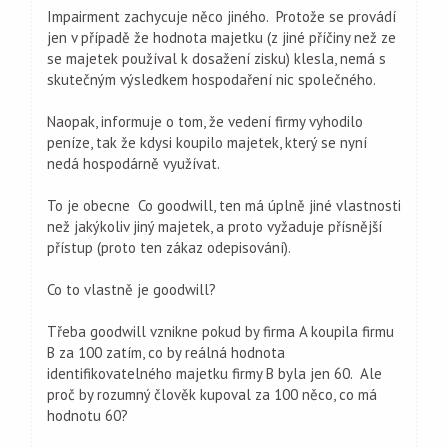
Impairment zachycuje něco jiného. Protože se provádí
jen v případě že hodnota majetku (z jiné příčiny než ze
se majetek používal k dosažení zisku) klesla, nemá s
skutečným výsledkem hospodaření nic společného.
Naopak, informuje o tom, že vedení firmy vyhodilo
peníze, tak že kdysi koupilo majetek, který se nyní
nedá hospodárně využívat.
To je obecne Co goodwill, ten má úplně jiné vlastnosti
než jakýkoliv jiný majetek, a proto vyžaduje přísnější
přístup (proto ten zákaz odepisování).
Co to vlastně je goodwill?
Třeba goodwill vznikne pokud by firma A koupila firmu
B za 100 zatím, co by reálná hodnota
identifikovatelného majetku firmy B byla jen 60. Ale
proč by rozumný člověk kupoval za 100 něco, co má
hodnotu 60?