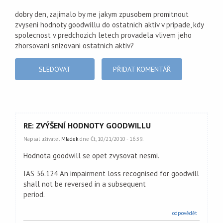
dobry den, zajimalo by me jakym zpusobem promitnout
zvyseni hodnoty goodwillu do ostatnich aktiv v pripade, kdy
spolecnost v predchozich letech provadela vlivem jeho
zhorsovani snizovani ostatnich aktiv?
SLEDOVAT
PŘIDAT KOMENTÁŘ
RE: ZVÝŠENÍ HODNOTY GOODWILLU
Napsal uživatel
Mladek
dne Čt, 10/21/2010 - 16:39.
Hodnota goodwill se opet zvysovat nesmi.
IAS 36.124 An impairment loss recognised for goodwill
shall not be reversed in a subsequent
period.
odpovědět