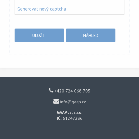
Generovat nový captcha
+420 724 068 705
info@gaap.cz
GAAP.cz, s.r.o.
IČ:
61247286