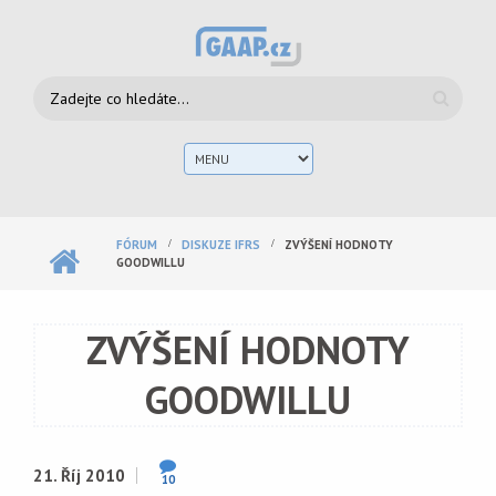
Přejít k hlavnímu obsahu
Vyhledávání
Hlav
men
FÓRUM
DISKUZE IFRS
ZVÝŠENÍ HODNOTY
GOODWILLU
ZVÝŠENÍ HODNOTY
GOODWILLU
21. Říj 2010
10