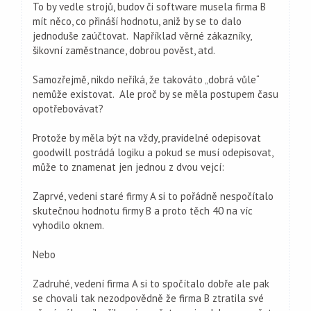
To by vedle strojů, budov či software musela firma B
mít něco, co přináší hodnotu, aniž by se to dalo
jednoduše zaúčtovat. Například věrné zákazníky,
šikovní zaměstnance, dobrou pověst, atd.
Samozřejmě, nikdo neříká, že takováto „dobrá vůle“
nemůže existovat. Ale proč by se měla postupem času
opotřebovávat?
Protože by měla být na vždy, pravidelné odepisovat
goodwill postrádá logiku a pokud se musí odepisovat,
může to znamenat jen jednou z dvou vejcí:
Zaprvé, vedeni staré firmy A si to pořádně nespočítalo
skutečnou hodnotu firmy B a proto těch 40 na víc
vyhodilo oknem.
Nebo
Zadruhé, vedení firma A si to spočítalo dobře ale pak
se chovali tak nezodpovědně že firma B ztratila své