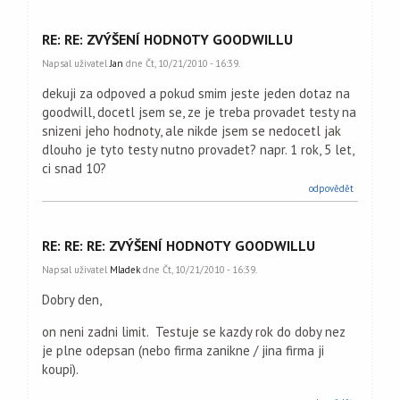
RE: RE: ZVÝŠENÍ HODNOTY GOODWILLU
Napsal uživatel
Jan
dne Čt, 10/21/2010 - 16:39.
dekuji za odpoved a pokud smim jeste jeden dotaz na
goodwill, docetl jsem se, ze je treba provadet testy na
snizeni jeho hodnoty, ale nikde jsem se nedocetl jak
dlouho je tyto testy nutno provadet? napr. 1 rok, 5 let,
ci snad 10?
odpovědět
RE: RE: RE: ZVÝŠENÍ HODNOTY GOODWILLU
Napsal uživatel
Mladek
dne Čt, 10/21/2010 - 16:39.
Dobry den,
on neni zadni limit. Testuje se kazdy rok do doby nez
je plne odepsan (nebo firma zanikne / jina firma ji
koupi).