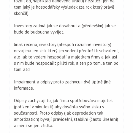
rozdíl od, například daňového úřadu) nezaleží jen na
tom jaký je hospodářský výsledek (za rok který právě
skončil).
Investory zajímá jak se dosáhnul a (především) jak se
bude do budoucna vyvíjet.
Jinak řečeno, investory (alespoň rozumné investory)
nezajímá jen zisk který jim vedení předloží k schválení,
ale jak to vedení hospodaří a majetkem firmy a jak asi
s nim bude hospodařit příští rok, a ten po tom, a ten po
tom, atd.
Impairment a odpisy proto zachycuji dvě úplně jiné
informace.
Odpisy zachycují to, jak firma spotřebovává majetek
(pořízení v minulosti) aby dosáhla svého zisku v
současnosti. Proto odpisy (jak depreciation tak
amortization) bývají pravidelní, stabilní (často lineární)
a mění se jen zřídka.