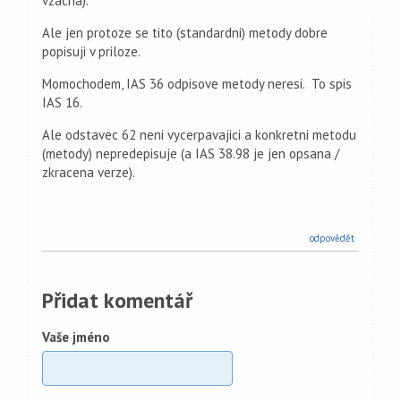
vzacna).
Ale jen protoze se tito (standardni) metody dobre
popisuji v priloze.
Momochodem, IAS 36 odpisove metody neresi. To spis
IAS 16.
Ale odstavec 62 neni vycerpavajici a konkretni metodu
(metody) nepredepisuje (a IAS 38.98 je jen opsana /
zkracena verze).
odpovědět
Přidat komentář
Vaše jméno