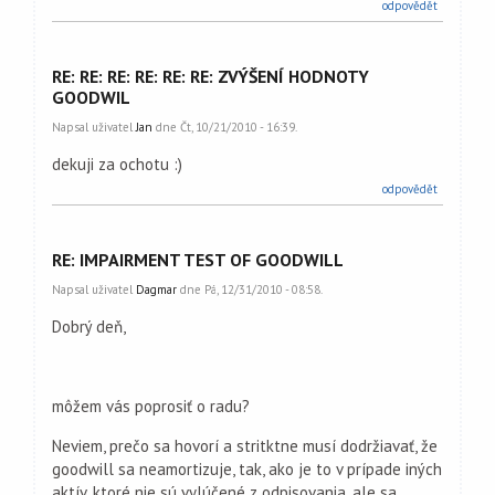
odpovědět
RE: RE: RE: RE: RE: RE: ZVÝŠENÍ HODNOTY
GOODWIL
Napsal uživatel
Jan
dne Čt, 10/21/2010 - 16:39.
dekuji za ochotu :)
odpovědět
RE: IMPAIRMENT TEST OF GOODWILL
Napsal uživatel
Dagmar
dne Pá, 12/31/2010 - 08:58.
Dobrý deň,
môžem vás poprosiť o radu?
Neviem, prečo sa hovorí a stritktne musí dodržiavať, že
goodwill sa neamortizuje, tak, ako je to v prípade iných
aktív, ktoré nie sú vylúčené z odpisovania, ale sa