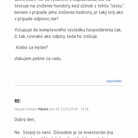
testuje na zníženie hondoty, keď účinok z tohto "testu",
beriem v prípade jeho zníženia hodnoty, je taký istý ako
v prípade odpisov, nie?
Vstupuje do komplexného výsledku hospodárenia tak,
či tak, rovnako ako odpisy, teda ho znižuje.
Alebo sa mýlim?
ďakujem pekne za radu.
odpovědět
RE:
Napsal uživatel
Mladek
dne Pá, 12/31/2010 - 13:38.
Dobrý den,
Ne. Stejný to není. Důvodem je ze investorům (na