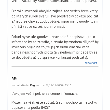
věrné zákazníky, šikovní zaměstnanci a dobrou pověst.
Protože investoři obvykle zajímá zda veden firem který
do kterých rukou svěřují své prostředky dokáže počítat
a/nebo se chovat zodpovědně, impairment goodwill jim
přináší velice užitečnou informaci.
Pokud by se ale goodwill pravidelně odepisoval, tato
informace by se ztratila, a trvalo by mnohem díl, než by
investory přišlo na to, že jejich firmu vlastně vede
banda neschopných idiotů (a v nejhorším případě by se
to dozvěděly až od správce konkurzní podstaty).
odpovědět
RE:
Napsal uživatel
Dagmar
dne Pá, 12/31/2010 - 15:13.
ďakujem veľmi pekne za cenné informácie.
Môžem sa však ešte spýtať, či som pochopila metodiku
odpisovania podľa IFRS?