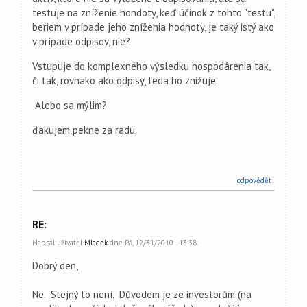
testuje na zníženie hondoty, keď účinok z tohto "testu",
beriem v prípade jeho zníženia hodnoty, je taký istý ako
v prípade odpisov, nie?
Vstupuje do komplexného výsledku hospodárenia tak,
či tak, rovnako ako odpisy, teda ho znižuje.
Alebo sa mýlim?
ďakujem pekne za radu.
odpovědět
RE:
Napsal uživatel
Mladek
dne Pá, 12/31/2010 - 13:38.
Dobrý den,
Ne. Stejný to není. Důvodem je ze investorům (na