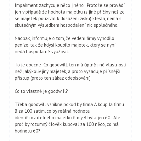
Impairment zachycuje něco jiného. Protože se provádí
jen v případě že hodnota majetku (z jiné příčiny než ze
se majetek používal k dosažení zisku) klesla, nemá s
skutečným výsledkem hospodaření nic společného.
Naopak, informuje o tom, že vedení firmy vyhodilo
peníze, tak že kdysi koupilo majetek, který se nyní
nedá hospodárně využívat.
To je obecne Co goodwill, ten má úplně jiné vlastnosti
než jakýkoliv jiný majetek, a proto vyžaduje přísnější
přístup (proto ten zákaz odepisování).
Co to vlastně je goodwill?
Třeba goodwill vznikne pokud by firma A koupila firmu
B za 100 zatím, co by reálná hodnota
identifikovatelného majetku firmy B byla jen 60. Ale
proč by rozumný člověk kupoval za 100 něco, co má
hodnotu 60?