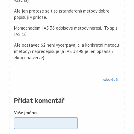
vzacna).
Ale jen protoze se tito (standardni) metody dobre
popisuji v priloze.
Momochodem, IAS 36 odpisove metody neresi. To spis
IAS 16.
Ale odstavec 62 neni vycerpavajici a konkretni metodu
(metody) nepredepisuje (a IAS 38.98 je jen opsana /
zkracena verze).
odpovědět
Přidat komentář
Vaše jméno