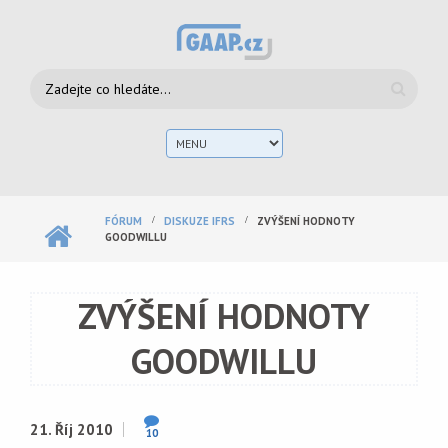
Přejít k hlavnímu obsahu
Vyhledávání
Hlav
men
FÓRUM
DISKUZE IFRS
ZVÝŠENÍ HODNOTY
GOODWILLU
ZVÝŠENÍ HODNOTY
GOODWILLU
21. Říj 2010
10