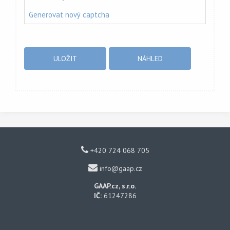
Generovat nový captcha
+420 724 068 705
info@gaap.cz
GAAP.cz, s.r.o.
IČ:
61247286