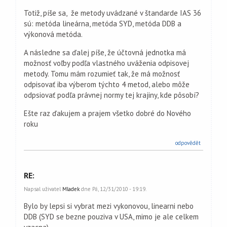
Totiž, píše sa, že metody uvádzané v štandarde IAS 36
sú: metóda lineárna, metóda SYD, metóda DDB a
výkonová metóda.
A následne sa ďalej píše, že účtovná jednotka má
možnosť voľby podľa vlastného uváženia odpisovej
metody. Tomu mám rozumieť tak, že má možnosť
odpisovať iba výberom týchto 4 metod, alebo môže
odpsiovať podľa právnej normy tej krajiny, kde pôsobí?
Ešte raz ďakujem a prajem všetko dobré do Nového
roku
odpovědět
RE:
Napsal uživatel
Mladek
dne Pá, 12/31/2010 - 19:19.
Bylo by lepsi si vybrat mezi vykonovou, linearni nebo
DDB (SYD se bezne pouziva v USA, mimo je ale celkem