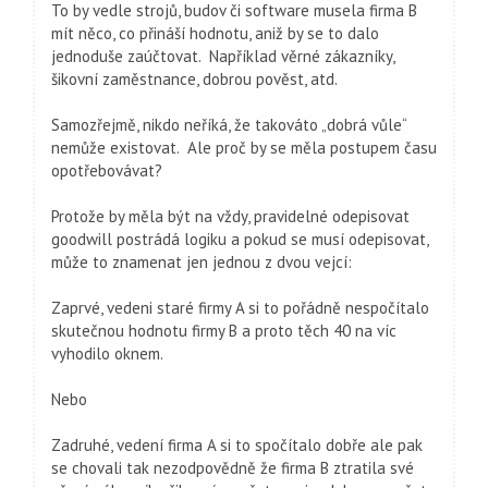
To by vedle strojů, budov či software musela firma B
mít něco, co přináší hodnotu, aniž by se to dalo
jednoduše zaúčtovat. Například věrné zákazníky,
šikovní zaměstnance, dobrou pověst, atd.
Samozřejmě, nikdo neříká, že takováto „dobrá vůle“
nemůže existovat. Ale proč by se měla postupem času
opotřebovávat?
Protože by měla být na vždy, pravidelné odepisovat
goodwill postrádá logiku a pokud se musí odepisovat,
může to znamenat jen jednou z dvou vejcí:
Zaprvé, vedeni staré firmy A si to pořádně nespočítalo
skutečnou hodnotu firmy B a proto těch 40 na víc
vyhodilo oknem.
Nebo
Zadruhé, vedení firma A si to spočítalo dobře ale pak
se chovali tak nezodpovědně že firma B ztratila své