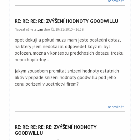
odpovědět
RE: RE: RE: RE: ZVÝŠENÍ HODNOTY GOODWILLU
Napsal uživatel
Jan
dne Čt, 10/21/2010 - 16:39.
opet dekuji a pokud muzu mam jeste posledni dotaz,
na ktery jsem nedokazal odpovedet kdyz mi byl
polozen, mozna v kontextu predchozich dotazu trosku
nepochopitelny ....
jakym zpusobem promitat snizeni hodnoty ostatnich
aktiv v pripade snizeni hodnoty goodwillu pod jeho
cenu porizeni v ucetnictvi firem?
odpovědět
RE: RE: RE: RE: RE: ZVÝŠENÍ HODNOTY
GOODWILLU