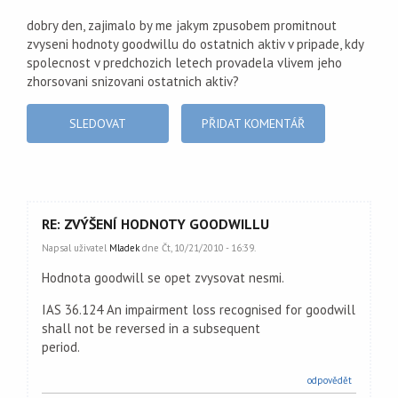
dobry den, zajimalo by me jakym zpusobem promitnout
zvyseni hodnoty goodwillu do ostatnich aktiv v pripade, kdy
spolecnost v predchozich letech provadela vlivem jeho
zhorsovani snizovani ostatnich aktiv?
SLEDOVAT
PŘIDAT KOMENTÁŘ
RE: ZVÝŠENÍ HODNOTY GOODWILLU
Napsal uživatel
Mladek
dne Čt, 10/21/2010 - 16:39.
Hodnota goodwill se opet zvysovat nesmi.
IAS 36.124 An impairment loss recognised for goodwill
shall not be reversed in a subsequent
period.
odpovědět