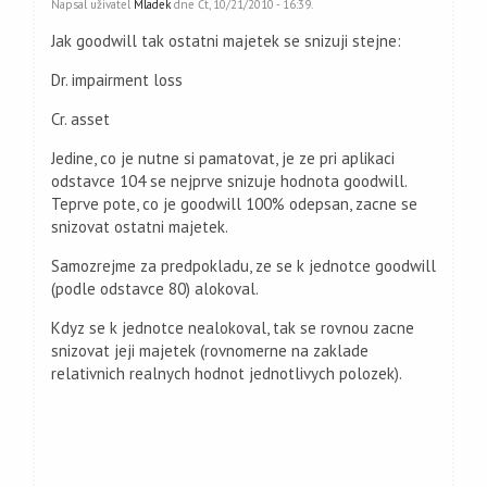
Napsal uživatel
Mladek
dne Čt, 10/21/2010 - 16:39.
Jak goodwill tak ostatni majetek se snizuji stejne:
Dr. impairment loss
Cr. asset
Jedine, co je nutne si pamatovat, je ze pri aplikaci
odstavce 104 se nejprve snizuje hodnota goodwill.
Teprve pote, co je goodwill 100% odepsan, zacne se
snizovat ostatni majetek.
Samozrejme za predpokladu, ze se k jednotce goodwill
(podle odstavce 80) alokoval.
Kdyz se k jednotce nealokoval, tak se rovnou zacne
snizovat jeji majetek (rovnomerne na zaklade
relativnich realnych hodnot jednotlivych polozek).