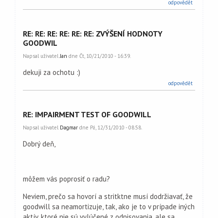
odpovědět
RE: RE: RE: RE: RE: RE: ZVÝŠENÍ HODNOTY
GOODWIL
Napsal uživatel
Jan
dne Čt, 10/21/2010 - 16:39.
dekuji za ochotu :)
odpovědět
RE: IMPAIRMENT TEST OF GOODWILL
Napsal uživatel
Dagmar
dne Pá, 12/31/2010 - 08:58.
Dobrý deň,
môžem vás poprosiť o radu?
Neviem, prečo sa hovorí a stritktne musí dodržiavať, že
goodwill sa neamortizuje, tak, ako je to v prípade iných
aktív, ktoré nie sú vylúčené z odpisovania, ale sa