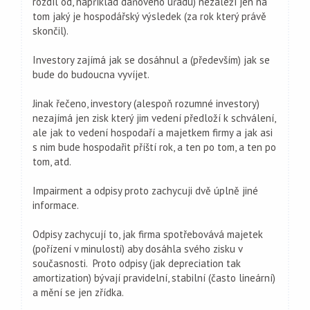
rozdíl od, například daňového úřadu) nezaleží jen na
tom jaký je hospodářský výsledek (za rok který právě
skončil).
Investory zajímá jak se dosáhnul a (především) jak se
bude do budoucna vyvíjet.
Jinak řečeno, investory (alespoň rozumné investory)
nezajímá jen zisk který jim vedení předloží k schválení,
ale jak to vedení hospodaří a majetkem firmy a jak asi
s nim bude hospodařit příští rok, a ten po tom, a ten po
tom, atd.
Impairment a odpisy proto zachycuji dvě úplně jiné
informace.
Odpisy zachycují to, jak firma spotřebovává majetek
(pořízení v minulosti) aby dosáhla svého zisku v
současnosti. Proto odpisy (jak depreciation tak
amortization) bývají pravidelní, stabilní (často lineární)
a mění se jen zřídka.