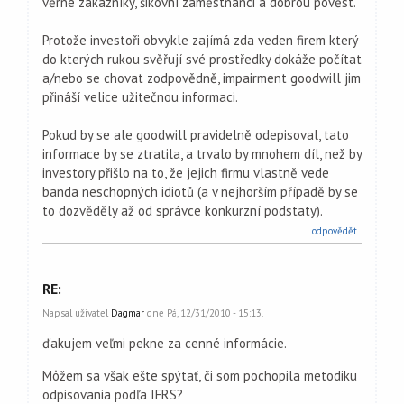
věrné zákazníky, šikovní zaměstnanci a dobrou pověst.
Protože investoři obvykle zajímá zda veden firem který
do kterých rukou svěřují své prostředky dokáže počítat
a/nebo se chovat zodpovědně, impairment goodwill jim
přináší velice užitečnou informaci.
Pokud by se ale goodwill pravidelně odepisoval, tato
informace by se ztratila, a trvalo by mnohem díl, než by
investory přišlo na to, že jejich firmu vlastně vede
banda neschopných idiotů (a v nejhorším případě by se
to dozvěděly až od správce konkurzní podstaty).
odpovědět
RE:
Napsal uživatel
Dagmar
dne Pá, 12/31/2010 - 15:13.
ďakujem veľmi pekne za cenné informácie.
Môžem sa však ešte spýtať, či som pochopila metodiku
odpisovania podľa IFRS?