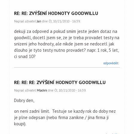
RE: RE: ZVÝŠENÍ HODNOTY GOODWILLU
Napsal uživatel
Jan
dne Čt, 10/21/2010 - 16:39.
dekuji za odpoved a pokud smim jeste jeden dotaz na
goodwill, docetl jsem se, ze je treba provadet testy na
snizeni jeho hodnoty, ale nikde jsem se nedocetl jak
dlouho je tyto testy nutno provadet? napr. 1 rok, 5 let,
ci snad 10?
odpovědět
RE: RE: RE: ZVÝŠENÍ HODNOTY GOODWILLU
Napsal uživatel
Mladek
dne Čt, 10/21/2010 - 16:39.
Dobry den,
on neni zadni limit. Testuje se kazdy rok do doby nez
je plne odepsan (nebo firma zanikne / jina firma ji
koupi).