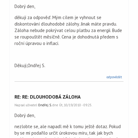
Dobrý den,
děkuji za odpověď. Mým cílem je vyhnout se
diskontování dlouhodobé zálohy. Jinak máte pravdu.
Záloha nebude pokrývat celou platbu za energii. Bude
se roupouštět měsíčně. Cena je dohodnutá předem s
roční úpravou o inflaci.
Děkuji,Ondřej S.
odpovědět
RE: RE: DLOUHODOBÁ ZÁLOHA
Napsal uživatel
Ondřej S.
dne Út, 10/19/2010 - 09:25.
Dobrý den,
nezlobte se, ale napadl mě k tomu ještě dotaz. Pokud
by se mi podařilo určit úrokovou míru, tak jak bych