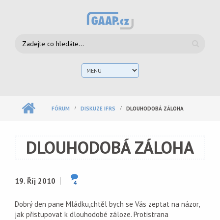
Přejít k hlavnímu obsahu
Vyhledávání
Hlav
men
FÓRUM
DISKUZE IFRS
DLOUHODOBÁ ZÁLOHA
DLOUHODOBÁ ZÁLOHA
19. Říj 2010
4
Dobrý den pane Mládku,chtěl bych se Vás zeptat na názor,
jak přistupovat k dlouhodobé záloze. Protistrana