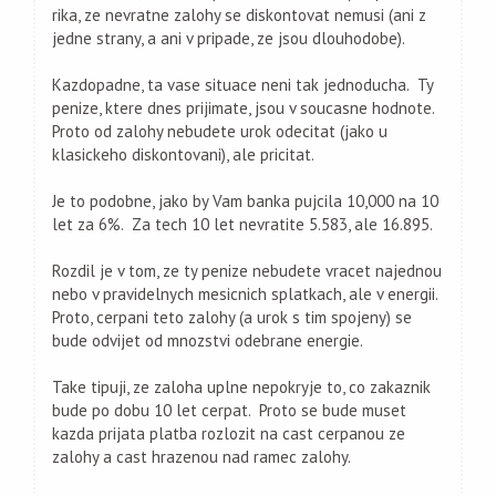
rika, ze nevratne zalohy se diskontovat nemusi (ani z
jedne strany, a ani v pripade, ze jsou dlouhodobe).
Kazdopadne, ta vase situace neni tak jednoducha. Ty
penize, ktere dnes prijimate, jsou v soucasne hodnote.
Proto od zalohy nebudete urok odecitat (jako u
klasickeho diskontovani), ale pricitat.
Je to podobne, jako by Vam banka pujcila 10,000 na 10
let za 6%. Za tech 10 let nevratite 5.583, ale 16.895.
Rozdil je v tom, ze ty penize nebudete vracet najednou
nebo v pravidelnych mesicnich splatkach, ale v energii.
Proto, cerpani teto zalohy (a urok s tim spojeny) se
bude odvijet od mnozstvi odebrane energie.
Take tipuji, ze zaloha uplne nepokryje to, co zakaznik
bude po dobu 10 let cerpat. Proto se bude muset
kazda prijata platba rozlozit na cast cerpanou ze
zalohy a cast hrazenou nad ramec zalohy.