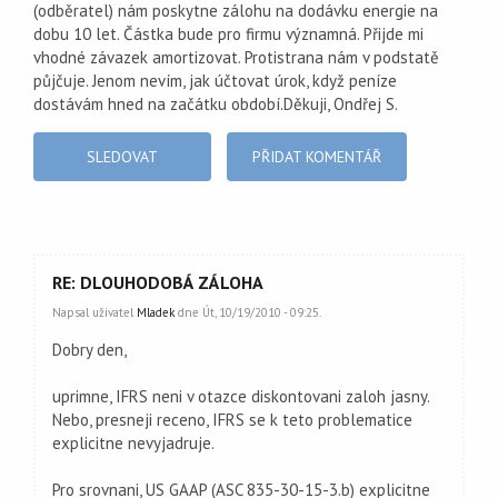
(odběratel) nám poskytne zálohu na dodávku energie na
dobu 10 let. Částka bude pro firmu významná. Přijde mi
vhodné závazek amortizovat. Protistrana nám v podstatě
půjčuje. Jenom nevím, jak účtovat úrok, když peníze
dostávám hned na začátku období.Děkuji, Ondřej S.
SLEDOVAT
PŘIDAT KOMENTÁŘ
RE: DLOUHODOBÁ ZÁLOHA
Napsal uživatel
Mladek
dne Út, 10/19/2010 - 09:25.
Dobry den,
uprimne, IFRS neni v otazce diskontovani zaloh jasny.
Nebo, presneji receno, IFRS se k teto problematice
explicitne nevyjadruje.
Pro srovnani, US GAAP (ASC 835-30-15-3.b) explicitne