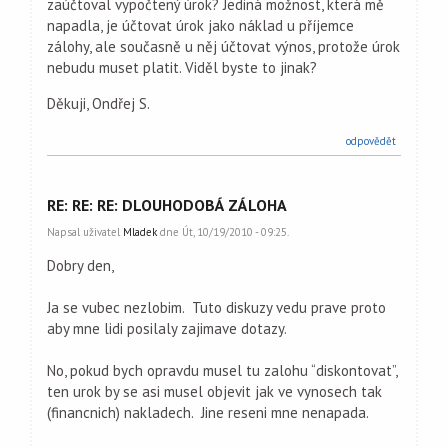
zaúčtoval vypočtený úrok? Jediná možnost, která mě
napadla, je účtovat úrok jako náklad u příjemce
zálohy, ale současně u něj účtovat výnos, protože úrok
nebudu muset platit. Viděl byste to jinak?
Děkuji, Ondřej S.
odpovědět
RE: RE: RE: DLOUHODOBÁ ZÁLOHA
Napsal uživatel
Mladek
dne Út, 10/19/2010 - 09:25.
Dobry den,
Ja se vubec nezlobim. Tuto diskuzy vedu prave proto
aby mne lidi posilaly zajimave dotazy.
No, pokud bych opravdu musel tu zalohu “diskontovat”,
ten urok by se asi musel objevit jak ve vynosech tak
(financnich) nakladech. Jine reseni mne nenapada.