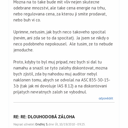
Mozna na to take bude mit vliv nejen skutecne
odebrane mnozstvi, ale take cena energie na trhu,
nebo regulovana cena, za kterou ji smite prodavat,
nebo buh vi co.
Uprimne, netusim, jak bych neco takoveho spocital
(nevim, ani zda se to da spocitat). Ja jsem se nikdy o
neco podobneho nepokousel. Ale tusim, ze to nebude
jenoduche.
Proto, kdyby to byl muj pripad, nez bych si dal tu
namahu a snazil se tyto zalohy diskontovat, mozna
bych zjistil, zda by nahodou muj auditor nebyl
naklonen tomu, abych se odvolal na ASC 835-30-15-
3.b (tak jak mi dovoluje IAS 8.12) a na diskontovani
prijatych nevratnych zaloh se vybodnul.
odpovědět
RE: RE: DLOUHODOBÁ ZÁLOHA
Napsal uživatel
Ondřej S.
dne Út, 10/19/2010 - 09:25.