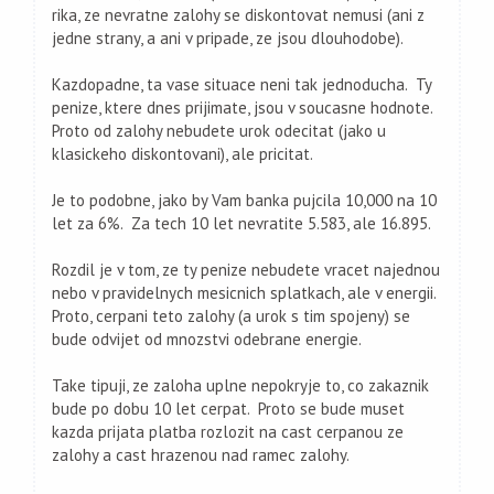
rika, ze nevratne zalohy se diskontovat nemusi (ani z
jedne strany, a ani v pripade, ze jsou dlouhodobe).
Kazdopadne, ta vase situace neni tak jednoducha. Ty
penize, ktere dnes prijimate, jsou v soucasne hodnote.
Proto od zalohy nebudete urok odecitat (jako u
klasickeho diskontovani), ale pricitat.
Je to podobne, jako by Vam banka pujcila 10,000 na 10
let za 6%. Za tech 10 let nevratite 5.583, ale 16.895.
Rozdil je v tom, ze ty penize nebudete vracet najednou
nebo v pravidelnych mesicnich splatkach, ale v energii.
Proto, cerpani teto zalohy (a urok s tim spojeny) se
bude odvijet od mnozstvi odebrane energie.
Take tipuji, ze zaloha uplne nepokryje to, co zakaznik
bude po dobu 10 let cerpat. Proto se bude muset
kazda prijata platba rozlozit na cast cerpanou ze
zalohy a cast hrazenou nad ramec zalohy.