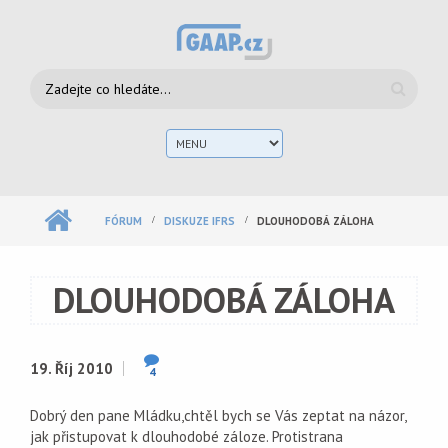
Přejít k hlavnímu obsahu
Vyhledávání
Hlav
men
FÓRUM
DISKUZE IFRS
DLOUHODOBÁ ZÁLOHA
DLOUHODOBÁ ZÁLOHA
19. Říj 2010
4
Dobrý den pane Mládku,chtěl bych se Vás zeptat na názor,
jak přistupovat k dlouhodobé záloze. Protistrana