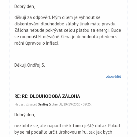
Dobrý den,
děkuji za odpověď. Mým cílem je vyhnout se
diskontování dlouhodobé zálohy. Jinak máte pravdu.
Záloha nebude pokrývat celou platbu za energii. Bude
se roupouštět měsíčně. Cena je dohodnutá předem s
roční úpravou o inflaci.
Děkuji,Ondřej S.
odpovědět
RE: RE: DLOUHODOBÁ ZÁLOHA
Napsal uživatel
Ondřej S.
dne Út, 10/19/2010 - 09:25.
Dobrý den,
nezlobte se, ale napadl mě k tomu ještě dotaz. Pokud
by se mi podařilo určit úrokovou míru, tak jak bych