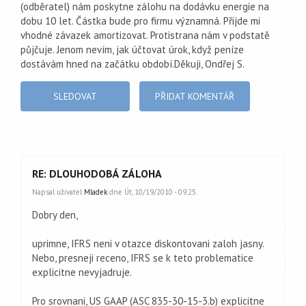
(odběratel) nám poskytne zálohu na dodávku energie na
dobu 10 let. Částka bude pro firmu významná. Přijde mi
vhodné závazek amortizovat. Protistrana nám v podstatě
půjčuje. Jenom nevím, jak účtovat úrok, když peníze
dostávám hned na začátku období.Děkuji, Ondřej S.
SLEDOVAT
PŘIDAT KOMENTÁŘ
RE: DLOUHODOBÁ ZÁLOHA
Napsal uživatel
Mladek
dne Út, 10/19/2010 - 09:25.
Dobry den,
uprimne, IFRS neni v otazce diskontovani zaloh jasny.
Nebo, presneji receno, IFRS se k teto problematice
explicitne nevyjadruje.
Pro srovnani, US GAAP (ASC 835-30-15-3.b) explicitne