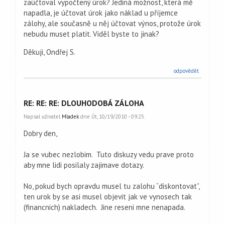
zaúčtoval vypočtený úrok? Jediná možnost, která mě
napadla, je účtovat úrok jako náklad u příjemce
zálohy, ale současně u něj účtovat výnos, protože úrok
nebudu muset platit. Viděl byste to jinak?
Děkuji, Ondřej S.
odpovědět
RE: RE: RE: DLOUHODOBÁ ZÁLOHA
Napsal uživatel
Mladek
dne Út, 10/19/2010 - 09:25.
Dobry den,
Ja se vubec nezlobim. Tuto diskuzy vedu prave proto
aby mne lidi posilaly zajimave dotazy.
No, pokud bych opravdu musel tu zalohu “diskontovat”,
ten urok by se asi musel objevit jak ve vynosech tak
(financnich) nakladech. Jine reseni mne nenapada.