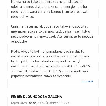
Mozna na to take bude mit vliv nejen skutecne
odebrane mnozstvi, ale take cena energie na trhu,
nebo regulovana cena, za kterou ji smite prodavat,
nebo buh vi co.
Uprimne, netusim, jak bych neco takoveho spocital
(nevim, ani zda se to da spocitat). Ja jsem se nikdy o
neco podobneho nepokousel. Ale tusim, ze to nebude
jenoduche.
Proto, kdyby to byl muj pripad, nez bych si dal tu
namahu a snazil se tyto zalohy diskontovat, mozna
bych zjistil, zda by nahodou muj auditor nebyl
naklonen tomu, abych se odvolal na ASC 835-30-15-
3.b (tak jak mi dovoluje IAS 8.12) a na diskontovani
prijatych nevratnych zaloh se vybodnul.
odpovědět
RE: RE: DLOUHODOBÁ ZÁLOHA
Napsal uživatel
Ondřej S.
dne Út, 10/19/2010 - 09:25.