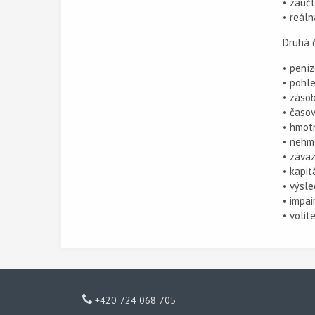
• zaúč
• reál
Druhá 
• peníz
• pohle
• zásob
• časo
• hmotn
• nehmo
• závaz
• kapit
• výsle
• impa
• volit
+420 724 068 705