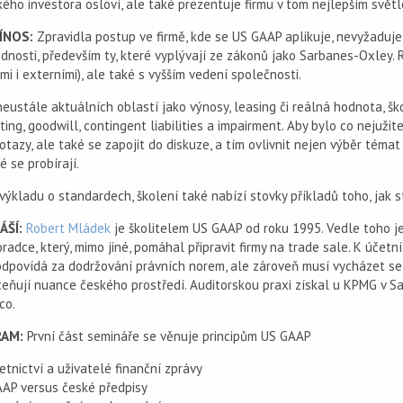
ého investora osloví, ale také prezentuje firmu v tom nejlepším svět
ÍNOS:
Zpravidla postup ve firmě, kde se US GAAP aplikuje, nevyžaduje
dnosti, především ty, které vyplývají ze zákonů jako Sarbanes-Oxley.
ími i externími), ale také s vyšším vedení společnosti.
eustále aktuálních oblastí jako výnosy, leasing či reálná hodnota, šk
ing, goodwill, contingent liabilities a impairment. Aby bylo co nejuži
otazy, ale také se zapojit do diskuze, a tím ovlivnit nejen výběr témat
é se probírají.
ýkladu o standardech, školení také nabízí stovky příkladů toho, jak 
ÁŠÍ:
Robert Mládek
je školitelem US GAAP od roku 1995. Vedle toho je
radce, který, mimo jiné, pomáhal připravit firmy na trade sale. K účetn
dpovídá za dodržování právních norem, ale zároveň musí vycházet se za
eňují nuance českého prostředí. Auditorskou praxi získal u KPMG v Sa
co.
AM:
První část semináře se věnuje principům US GAAP
četnictví a uživatelé finanční zprávy
AAP versus české předpisy