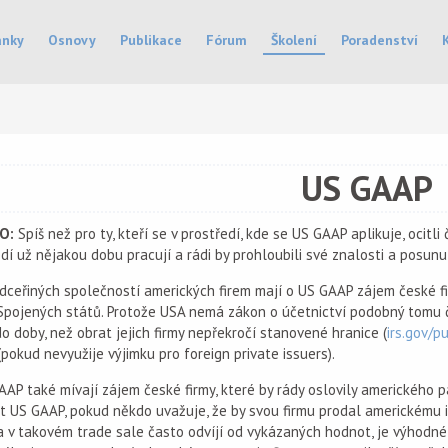
ánky
Osnovy
Publikace
Fórum
Školení
Poradenství
US GAAP
O:
Spíš než pro ty, kteří se v prostředí, kde se US GAAP aplikuje, ocitli
dí už nějakou dobu pracují a rádi by prohloubili své znalosti a posunul
ceřiných společností amerických firem mají o US GAAP zájem české fir
Spojených států. Protože USA nemá zákon o účetnictví podobný tomu
do doby, než obrat jejich firmy nepřekročí stanovené hranice (
irs.gov/p
(pokud nevyužije výjimku pro foreign private issuers).
AP také mívají zájem české firmy, které by rády oslovily amerického p
t US GAAP, pokud někdo uvažuje, že by svou firmu prodal americkému 
a v takovém trade sale často odvíjí od vykázaných hodnot, je výhodné