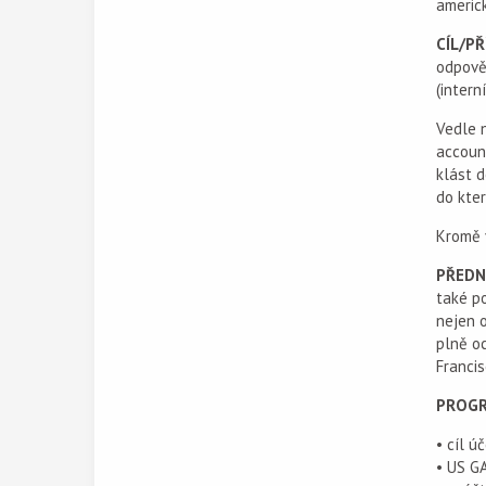
americk
CÍL/PŘ
odpově
(intern
Vedle n
account
klást d
do kter
Kromě v
PŘEDN
také po
nejen o
plně oc
Francis
PROGR
• cíl ú
• US G