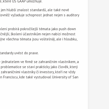
le, které US GAAP umožňuje.
 jen hlubší znalost standardů, ale také nové
 Rovněž vyžaduje schopnost jednat nejen s auditory
olení probírá pokročilejší témata jako push down
tečnější, školení účastníkům nejen nabízí možnost
 (ne všechna témata jsou volitelná), ale i hloubku,
standardy uvést do praxe.
 jednatelem ve firmě se zahraničním vlastníkem, a
í problematice se staví prakticky jako člověk, který
hraničními vlastníky či investory, kteří ne vždy
n Franciscu, kde také vystudoval University of San