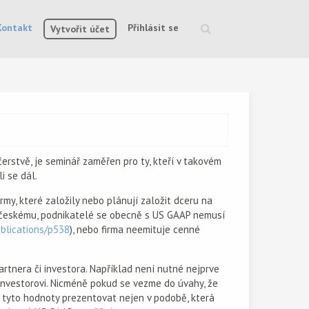
Kontakt
Přihlásit se
Vytvořit účet
Vyhledávání
 čerstvě, je seminář zaměřen pro ty, kteří v takovém
i se dál.
my, které založily nebo plánují založit dceru na
 českému, podnikatelé se obecně s US GAAP nemusí
ublications/p538
), nebo firma neemituje cenné
artnera či investora. Například není nutné nejprve
investorovi. Nicméně pokud se vezme do úvahy, že
 tyto hodnoty prezentovat nejen v podobě, která