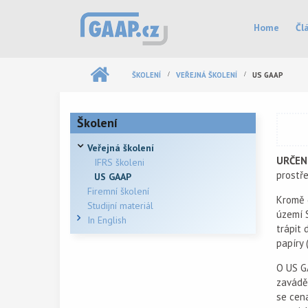
Přejít k hlavnímu obsahu
Hlavní menu
Home
Čl
ŠKOLENÍ
VEŘEJNÁ ŠKOLENÍ
US GAAP
Školení
Veřejná školení
URČEN
IFRS školeni
prostře
US GAAP
Firemní školení
Kromě d
Studijní materiál
území 
In English
trápit 
papíry 
O US GA
zavádě
se cen