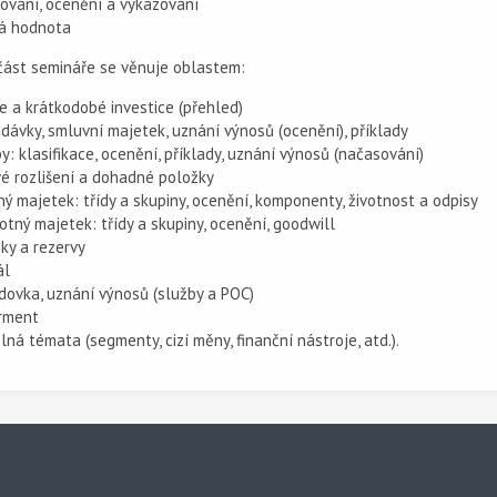
tování, ocenění a vykazování
ná hodnota
část semináře se věnuje oblastem:
e a krátkodobé investice (přehled)
dávky, smluvní majetek, uznání výnosů (ocenění), příklady
y: klasifikace, ocenění, příklady, uznání výnosů (načasování)
vé rozlišení a dohadné položky
ý majetek: třídy a skupiny, ocenění, komponenty, životnost a odpisy
tný majetek: třídy a skupiny, ocenění, goodwill
ky a rezervy
ál
dovka, uznání výnosů (služby a POC)
irment
elná témata (segmenty, cizí měny, finanční nástroje, atd.).