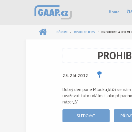
Přejít k hlavnímu obsahu
Hlavní menu
Home
Čl
FÓRUM
DISKUZE IFRS
PROHIBICE A JEJI V
PROHIB
25. Zář 2012
3
Dobrý den pane Mládku,blíží se nám 
uvažovat tuto událost jako případno
názor,LV
SLEDOVAT
PŘIDA