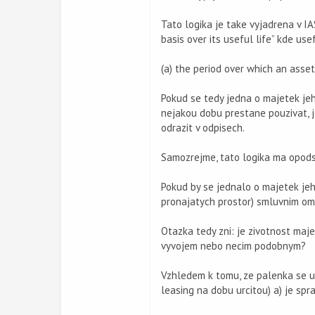
Tato logika je take vyjadrena v I
basis over its useful life” kde usef
(a) the period over which an asset
Pokud se tedy jedna o majetek jeh
nejakou dobu prestane pouzivat, j
odrazit v odpisech.
Samozrejme, tato logika ma opodst
Pokud by se jednalo o majetek jeh
pronajatych prostor) smluvnim ome
Otazka tedy zni: je zivotnost maj
vyvojem nebo necim podobnym?
Vzhledem k tomu, ze palenka se uz 
leasing na dobu urcitou) a) je spr