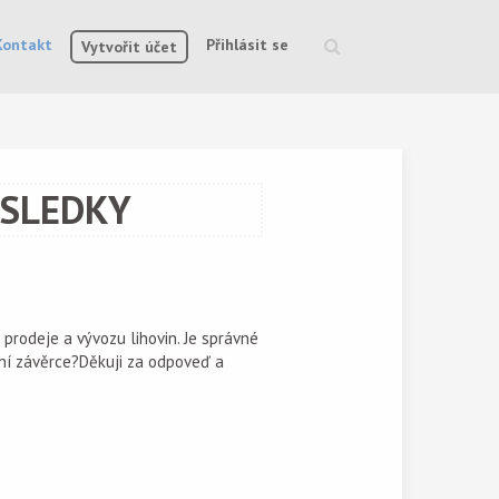
Kontakt
Přihlásit se
Vytvořit účet
Vyhledávání
YSLEDKY
rodeje a vývozu lihovin. Je správné
ní závěrce?Děkuji za odpoveď a