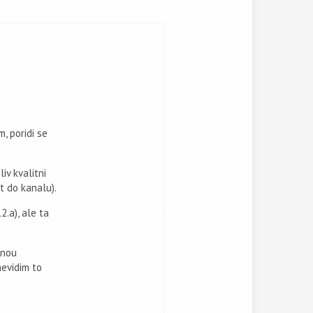
, poridi se
iv kvalitni
t do kanalu).
.a), ale ta
cnou
evidim to