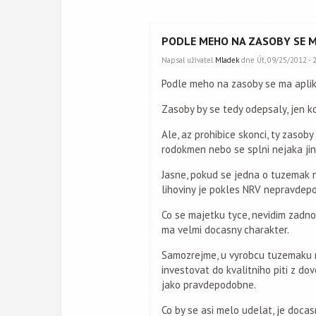
PODLE MEHO NA ZASOBY SE 
Napsal uživatel
Mladek
dne Út, 09/25/2012 - 2
Podle meho na zasoby se ma apliko
Zasoby by se tedy odepsaly, jen kd
Ale, az prohibice skonci, ty zaso
rodokmen nebo se splni nejaka jin
Jasne, pokud se jedna o tuzemak ne
lihoviny je pokles NRV nepravdepod
Co se majetku tyce, nevidim zadnou
ma velmi docasny charakter.
Samozrejme, u vyrobcu tuzemaku m
investovat do kvalitniho piti z 
jako pravdepodobne.
Co by se asi melo udelat, je doca