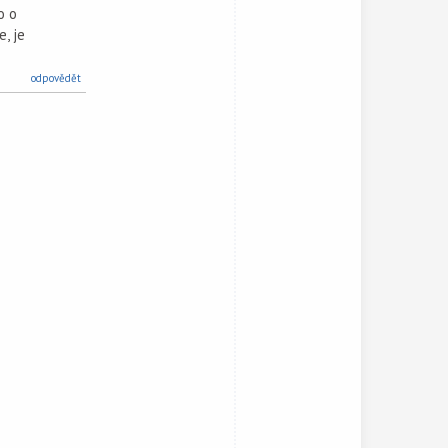
o o
, je
odpovědět