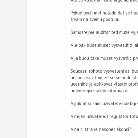
Pokud bych mel naladu dal se hadat
trvam na svemu postupu.
Samozrejme auditor ted muze vyja
Ale pak bude muset vysvetlit z ja
A ja budu take muset vysvetlit, pr
Soucasti tohoto vysvetleni asi bu
nespociva v tom, ze se se bude sl
ucetniho je aplikovat vlastni prof
nejvernejsi mozne informace.”
A pak at si sami uzivatele udelaji
A nejen uzivatele. I regulator to
A na ci strane nakonec skonci?