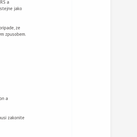
FRS a
 stejne jako
pripade, ze
nym zpusobem.
on a
musi zakonite