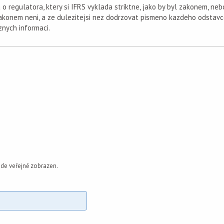
o regulatora, ktery si IFRS vyklada striktne, jako by byl zakonem, neb
zakonem neni, a ze dulezitejsi nez dodrzovat pismeno kazdeho odstavce
znych informaci.
de veřejně zobrazen.