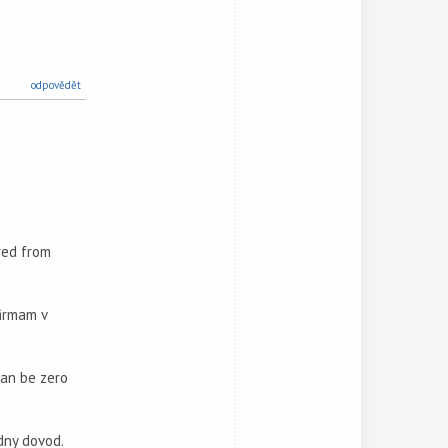
odpovědět
red from
firmam v
can be zero
dny dovod.