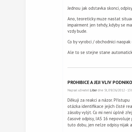
Jednou jak odstavka skonci, odpis
Ano, teoreticky muze nastat situa
impairment jen tehdy, kdyby se maj
vzdy bude.
Co by vyrobci / obchodnici naopak
Ale to se stejne stane automatic
PROHIBICE A JEJI VLIV PODNI
Napsal uživatel
Libor
dne St, 09/26/2012 - 13:
Děkuji za reakci a názor. Přístupu
otázka identifikace jejich čisté r
zásoby vylýt. Co mi není úplně zř
časové odpisy, IAS 16 nepovoluje 
tuto dobu, jen nelze odpisy nijak a