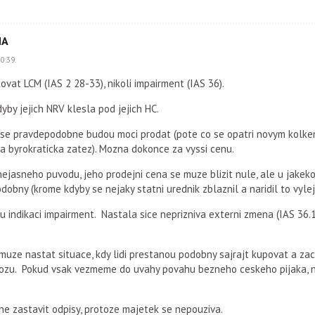
MA
0:39.
vat LCM (IAS 2 28-33), nikoli impairment (IAS 36).
yby jejich NRV klesla pod jejich HC.
by se pravdepodobne budou moci prodat (pote co se opatri novym kolkem
a byrokraticka zatez). Mozna dokonce za vyssi cenu.
jasneho puvodu, jeho prodejni cena se muze blizit nule, ale u jakekol
obny (krome kdyby se nejaky statni urednik zblaznil a naridil to vylej
 indikaci impairment. Nastala sice neprizniva externi zmena (IAS 36.12
uze nastat situace, kdy lidi prestanou podobny sajrajt kupovat a za
dovozu. Pokud vsak vezmeme do uvahy povahu bezneho ceskeho pijaka, n
sne zastavit odpisy, protoze majetek se nepouziva.