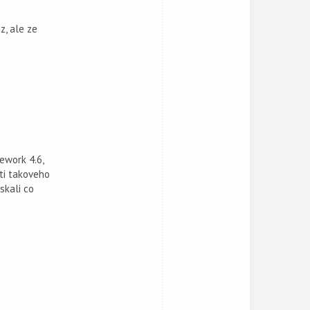
z, ale ze
ework 4.6,
ti takoveho
skali co