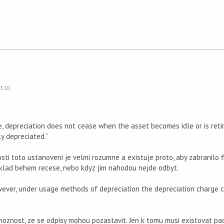
3:10.
e, depreciation does not cease when the asset becomes idle or is reti
ly depreciated.”
ti toto ustanoveni je velmi rozumne a existuje proto, aby zabranilo 
iklad behem recese, nebo kdyz jim nahodou nejde odbyt.
wever, under usage methods of depreciation the depreciation charge 
 moznost, ze se odpisy mohou pozastavit. Jen k tomu musi existovat pa