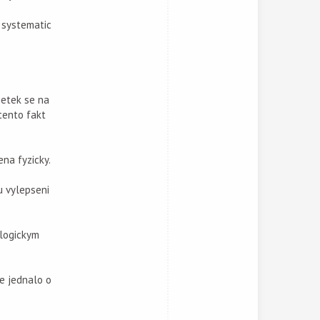
 systematic
jetek se na
tento fakt
na fyzicky.
u vylepseni
ologickym
se jednalo o