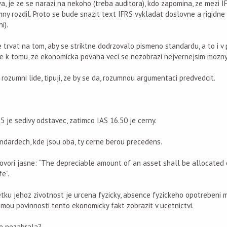
a, je ze se narazi na nekoho (treba auditora), kdo zapomina, ze mezi I
ny rozdil. Proto se bude snazit text IFRS vykladat doslovne a rigidne
i).
de trvat na tom, aby se striktne dodrzovalo pismeno standardu, a to i v 
e k tomu, ze ekonomicka povaha veci se nezobrazi nejvernejsim moz
 rozumni lide, tipuji, ze by se da, rozumnou argumentaci predvedcit.
55 je sedivy odstavec, zatimco IAS 16.50 je cerny.
andardech, kde jsou oba, ty cerne berou precedens.
hovori jasne: “The depreciable amount of an asset shall be allocated 
e”.
tku jehoz zivotnost je urcena fyzicky, absence fyzickeho opotrebeni 
e mou povinnosti tento ekonomicky fakt zobrazit v ucetnictvi.
e nezabrala?