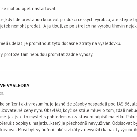
y se mohou opet nastartovat.
ce, kdy lide prestanou kupovat produkci ceskych vyrobcu, ale stejne b
etek nemohl prodat. A ja tipuji, ze po strojich na vyrobu lihovin nej
 meli udelat, je promitnout tyto docasne ztraty na vysledovku.
ky, protoze tam nebudou promitat zadne vynosy.
KOVE VYSLEDKY
05.
 ke snížení aktiv rozumím, je jasné, že zásoby nespadají pod IAS 36, al
ealizovatelné ceny nyní. Obzvlášť, když se stále mluví o tom, zdali neb
ejmé, jak jste to myslel s pohledem na zastavení odpisů majetku. Pok
přerušit odpisy u majetku, který je přechodně nevyužíván. Odpisovat by
ktivovat. Musí být vyjádření jakési ztráty z nevyužití kapacity výrobníh