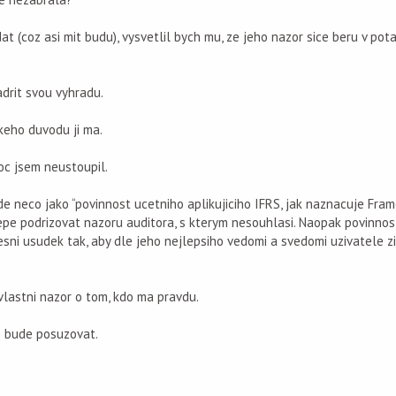
 (coz asi mit budu), vysvetlil bych mu, ze jeho nazor sice beru v pota
drit svou vyhradu.
keho duvodu ji ma.
oc jsem neustoupil.
de neco jako “povinnost ucetniho aplikujiciho IFRS, jak naznacuje Fram
epe podrizovat nazoru auditora, s kterym nesouhlasi. Naopak povinnos
esni usudek tak, aby dle jeho nejlepsiho vedomi a svedomi uzivatele zi
 vlastni nazor o tom, kdo ma pravdu.
to bude posuzovat.