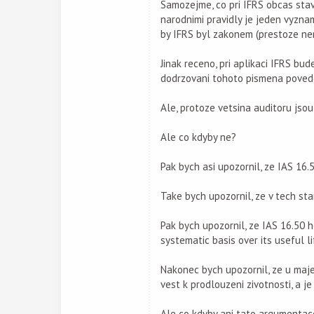
Samozejme, co pri IFRS obcas stav
narodnimi pravidly je jeden vyznam
by IFRS byl zakonem (prestoze nen
Jinak receno, pri aplikaci IFRS bu
dodrzovani tohoto pismena poved
Ale, protoze vetsina auditoru jsou
Ale co kdyby ne?
Pak bych asi upozornil, ze IAS 16.
Take bych upozornil, ze v tech st
Pak bych upozornil, ze IAS 16.50 
systematic basis over its useful lif
Nakonec bych upozornil, ze u maje
vest k prodlouzeni zivotnosti, a j
Ale co kdyby ani tato argumentac