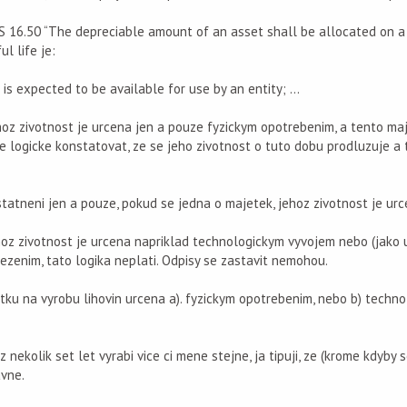
AS 16.50 “The depreciable amount of an asset shall be allocated on a
ul life je:
 is expected to be available for use by an entity; …
oz zivotnost je urcena jen a pouze fyzickym opotrebenim, a tento ma
e logicke konstatovat, ze se jeho zivotnost o tuto dobu prodluzuje a 
atneni jen a pouze, pokud se jedna o majetek, jehoz zivotnost je urce
oz zivotnost je urcena napriklad technologickym vyvojem nebo (jako 
zenim, tato logika neplati. Odpisy se zastavit nemohou.
etku na vyrobu lihovin urcena a). fyzickym opotrebenim, nebo b) techn
nekolik set let vyrabi vice ci mene stejne, ja tipuji, ze (krome kdyby 
avne.