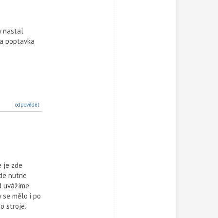
y nastal
aka poptavka
odpovědět
e je zde
ude nutné
ud uvážíme
 se mělo i po
o stroje.