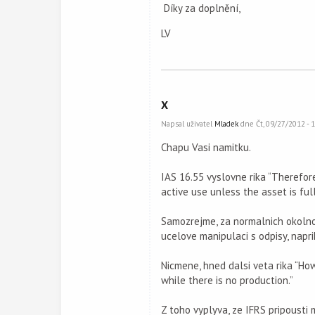
Díky za doplnění,
LV
X
Napsal uživatel
Mladek
dne Čt, 09/27/2012 - 1
Chapu Vasi namitku.
IAS 16.55 vyslovne rika “Therefor
active use unless the asset is ful
Samozrejme, za normalnich okolnos
ucelove manipulaci s odpisy, napr
Nicmene, hned dalsi veta rika “Ho
while there is no production.”
Z toho vyplyva, ze IFRS pripousti