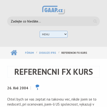
Přejít k hlavnímu obsahu
Vyhledávání
Hlav
men
FÓRUM
DISKUZE IFRS
REFERENCNI FX KURS
REFERENCNI FX KURS
26. Kvě 2004
1
Chtel bych se vas zeptat na takovou vec, nikde jsem se to
nedocetl, pri ocenovani, jsem-li US spolecnost, vykazuji v