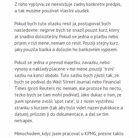
Z toho vyplyva, ze neexistuje zadny konkretni predpis,
a tak musime pouzivat vlastni usudek.
Pokud bych tuto otazku resil ja, postupoval bych
nasledovne: nejprve bych se snazil pouzit kurz, ktery
je snadno dolozitelny. Pokud se jedna o platbu nebo
prijem v cizi mene, nemam co resit. Pouziji stejny kurz,
jaky pouzila banka a dolozim ho bankovnim vypisem.
Pokud se jedna o prevod majetku, zavazku, nebo
vynosy a naklady placene v me mene, pouziji “trzni”
sazbu na konci obdobi. Tuto sazbu bych zjistil tak, ze
bych se podival do Wall Street Journal nebo Financial
Times (proti Reuters nic nemam, ale protoze ho nectu,
tezko bych se tam mohl podivat). Jako dukaz o tom, ze
jsem spravne zvolil “spot rate”, si z novin vystrihnu
stranku s kurzem (tak aby bylo videt nazev publikace a
datum), prilozim ji do dokumentace, a dal se tim
netrapim.
Mimochodem, kdyz jsem pracoval u KPMG, presne takto