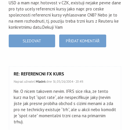
USD a mam napr. hotovost v CZK, existuji nejake pevne dane
pro tyto ucely referencni kursy jako napr. pro ceske
spolecnosti referencni kursy vyhlasovane CNB? Nebo je to
na mem rozhodnuti, tj. pouziju treba trzni kurs z Reuteru ke
konkretnimu datu.Dekuji Vam
SLEDOVAT
PŘIDAT KOMENTÁŘ
RE: REFERENCNI FX KURS
Napsal uživatel
Mladek
dne St, 05/26/2004 - 20:49.
Ne. O nicem takovem nevim. IFRS sice rika, ze tento
kurz ma byt “spot rate“, ale nespecifikuje jaky (nevim
jiste jak presne probiha obchod s cizimi menami a zda
pro ne technicky existuje “trh”, ale u akcii nebo komodit
je “spot rate” momentalni trzni cena na primarnim
trhu).