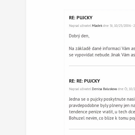
RE: PUJCKY
Napsal uživatel
Mladek
dne St, 10/25/2006 - 2
Dobrý den,
Na základě dané informaci Vám asi
se vypovídat nebude. Jinak Vám a
RE: RE: PUJCKY
Napsal uživatel
Denisa Baluskova
dne Čt, 10/2
Jedna se o pujcky poskytnute nasi 
pravdepodobne byly plneny jen nal
tendence penize vratit, u tech dc
Bohuzel nevim, co blize k tomu po