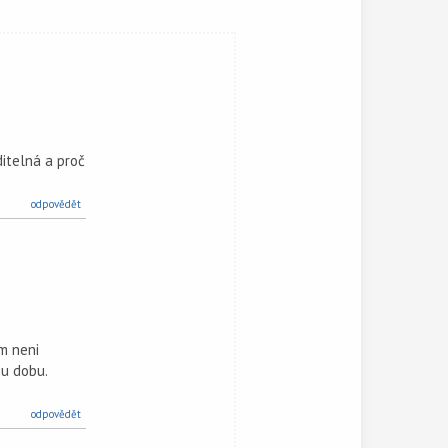
itelná a proč
odpovědět
m neni
ou dobu.
odpovědět