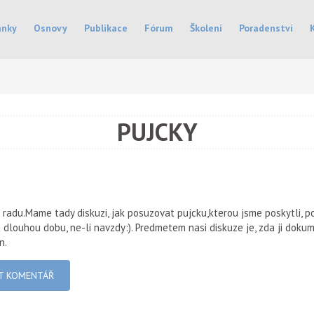
ánky
Osnovy
Publikace
Fórum
Školení
Poradenství
PUJCKY
o radu.Mame tady diskuzi, jak posuzovat pujcku,kterou jsme poskytli, 
a dlouhou dobu, ne-li navzdy:). Predmetem nasi diskuze je, zda ji dok
n.
T KOMENTÁŘ