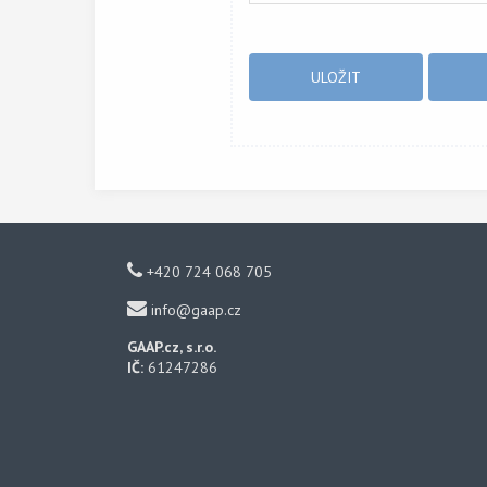
+420 724 068 705
info@gaap.cz
GAAP.cz, s.r.o.
IČ:
61247286