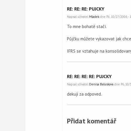
RE: RE: RE: PUJCKY
Napsal uživatel
Mladek
dne Pá, 10/27/2006 - 1
To mne bohatě stačí.
Půjčku můžete vykazovat jak chce
IFRS se vztahuje na konsolidovaný
RE: RE: RE: RE: PUJCKY
Napsal uživatel
Denisa Baluskova
dne Po, 10/3
dekuji za odpoved.
Přidat komentář