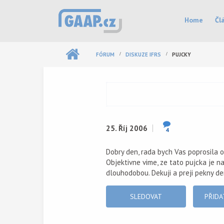
Přejít k hlavnímu obsahu
Hlavní menu
Home
Čl
FÓRUM
DISKUZE IFRS
PUJCKY
25. Říj 2006
4
Dobry den, rada bych Vas poprosila 
Objektivne vime, ze tato pujcka je n
dlouhodobou. Dekuji a preji pekny de
SLEDOVAT
PŘIDA