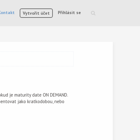
Kontakt
Přihlásit se
Vytvořit účet
Vyhledávání
pokud je maturity date ON DEMAND.
umentovat jako kratkodobou, nebo