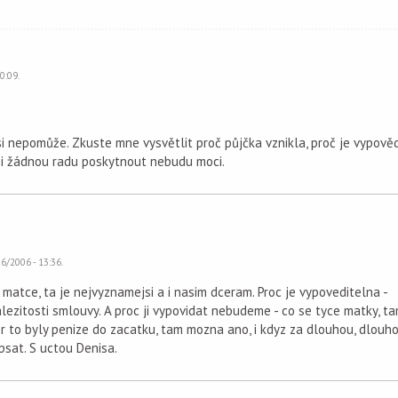
0:09.
 nepomůže. Zkuste mne vysvětlit proč půjčka vznikla, proč je vypověd
si žádnou radu poskytnout nebudu moci.
6/2006 - 13:36.
matce, ta je nejvyznamejsi a i nasim dceram. Proc je vypoveditelna -
ezitosti smlouvy. A proc ji vypovidat nebudeme - co se tyce matky, ta
er to byly penize do zacatku, tam mozna ano, i kdyz za dlouhou, dlouh
psat. S uctou Denisa.