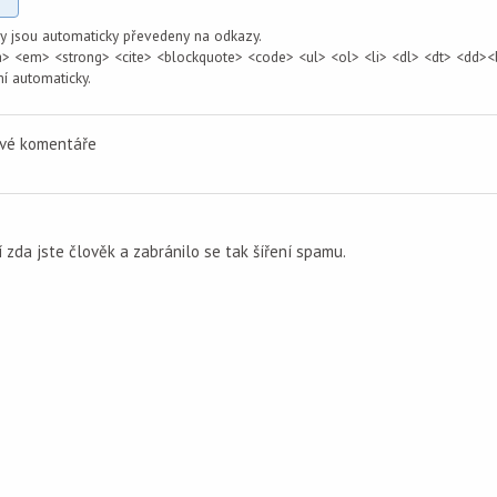
 jsou automaticky převedeny na odkazy.
 <em> <strong> <cite> <blockquote> <code> <ul> <ol> <li> <dl> <dt> <dd><
í automaticky.
ové komentáře
 zda jste člověk a zabránilo se tak šíření spamu.