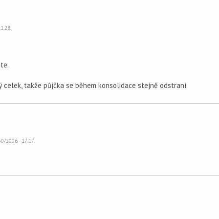
1:28.
te.
 celek, takže půjčka se během konsolidace stejně odstraní.
0/2006 - 17:17.