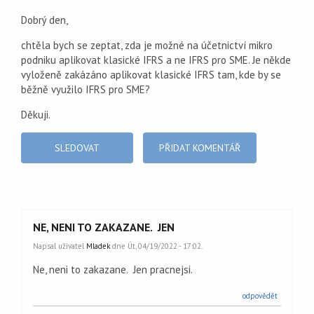
Dobrý den,
chtěla bych se zeptat, zda je možné na účetnictví mikro
podniku aplikovat klasické IFRS a ne IFRS pro SME. Je někde
vyloženě zakázáno aplikovat klasické IFRS tam, kde by se
běžně využilo IFRS pro SME?
Děkuji.
SLEDOVAT
PŘIDAT KOMENTÁŘ
NE, NENI TO ZAKAZANE. JEN
Napsal uživatel
Mladek
dne Út, 04/19/2022 - 17:02.
Ne, neni to zakazane. Jen pracnejsi.
odpovědět