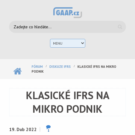
Přejít k hlavnímu obsahu
Vyhledávání
Hlav
men
FÓRUM
DISKUZE IFRS
KLASICKÉ IFRS NA MIKRO
PODNIK
KLASICKÉ IFRS NA
MIKRO PODNIK
19. Dub 2022
1