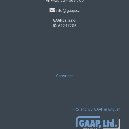
+420 724 068 705
info@gaap.cz
GAAP.cz, s.r.o.
IČ:
61247286
Copyright
IFRS and US GAAP in English