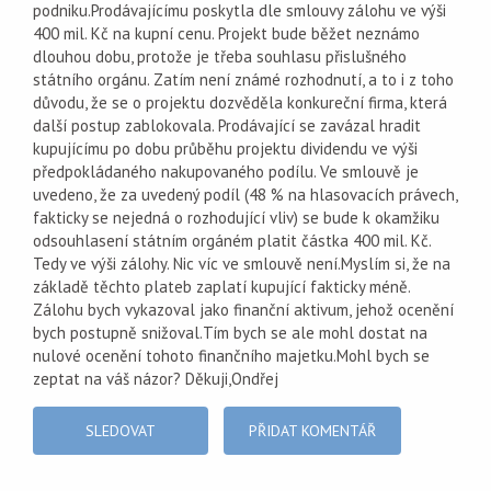
podniku.Prodávajícímu poskytla dle smlouvy zálohu ve výši
400 mil. Kč na kupní cenu. Projekt bude běžet neznámo
dlouhou dobu, protože je třeba souhlasu přislušného
státního orgánu. Zatím není známé rozhodnutí, a to i z toho
důvodu, že se o projektu dozvěděla konkureční firma, která
další postup zablokovala. Prodávající se zavázal hradit
kupujícímu po dobu průběhu projektu dividendu ve výši
předpokládaného nakupovaného podílu. Ve smlouvě je
uvedeno, že za uvedený podíl (48 % na hlasovacích právech,
fakticky se nejedná o rozhodující vliv) se bude k okamžiku
odsouhlasení státním orgáném platit částka 400 mil. Kč.
Tedy ve výši zálohy. Nic víc ve smlouvě není.Myslím si, že na
základě těchto plateb zaplatí kupující fakticky méně.
Zálohu bych vykazoval jako finanční aktivum, jehož ocenění
bych postupně snižoval.Tím bych se ale mohl dostat na
nulové ocenění tohoto finančního majetku.Mohl bych se
zeptat na váš názor? Děkuji,Ondřej
SLEDOVAT
PŘIDAT KOMENTÁŘ