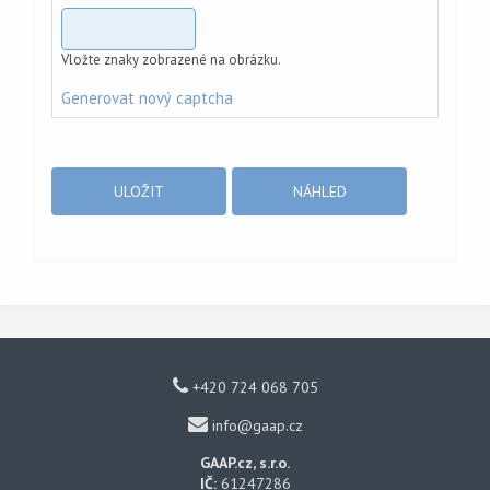
Vložte znaky zobrazené na obrázku.
Generovat nový captcha
+420 724 068 705
info@gaap.cz
GAAP.cz, s.r.o.
IČ:
61247286