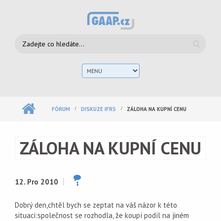
Přejít k hlavnímu obsahu
Vyhledávání
Hlav
men
FÓRUM
DISKUZE IFRS
ZÁLOHA NA KUPNÍ CENU
ZÁLOHA NA KUPNÍ CENU
12. Pro 2010
1
Dobrý den,chtěl bych se zeptat na váš názor k této
situaci:společnost se rozhodla, že koupí podíl na jiném