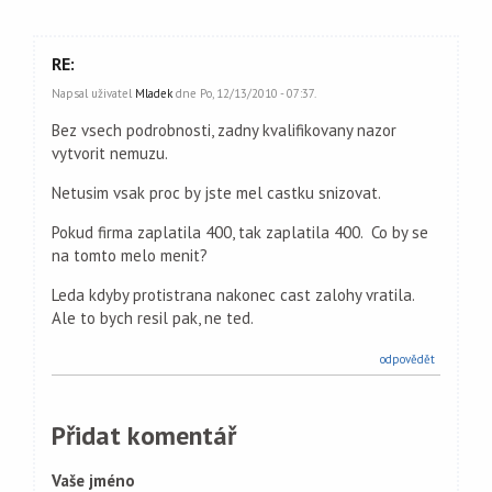
RE:
Napsal uživatel
Mladek
dne Po, 12/13/2010 - 07:37.
Bez vsech podrobnosti, zadny kvalifikovany nazor
vytvorit nemuzu.
Netusim vsak proc by jste mel castku snizovat.
Pokud firma zaplatila 400, tak zaplatila 400. Co by se
na tomto melo menit?
Leda kdyby protistrana nakonec cast zalohy vratila.
Ale to bych resil pak, ne ted.
odpovědět
Přidat komentář
Vaše jméno