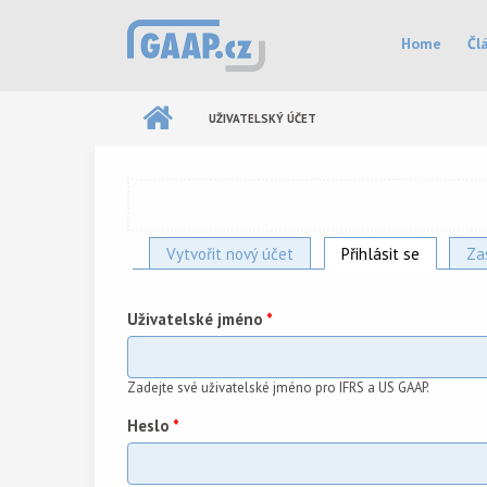
Přejít k hlavnímu obsahu
Hlavní menu
Home
Čl
UŽIVATELSKÝ ÚČET
Vytvořit nový účet
Přihlásit se
(aktivní z
Za
Hlavní záložky
Uživatelské jméno
*
Zadejte své uživatelské jméno pro IFRS a US GAAP.
Heslo
*