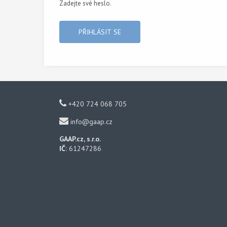
Zadejte své heslo.
+420 724 068 705
info@gaap.cz
GAAP.cz, s.r.o.
IČ:
61247286