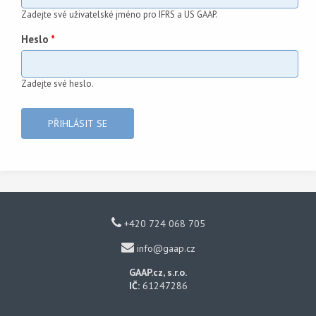
Zadejte své uživatelské jméno pro IFRS a US GAAP.
Heslo
*
Zadejte své heslo.
+420 724 068 705
info@gaap.cz
GAAP.cz, s.r.o.
IČ:
61247286