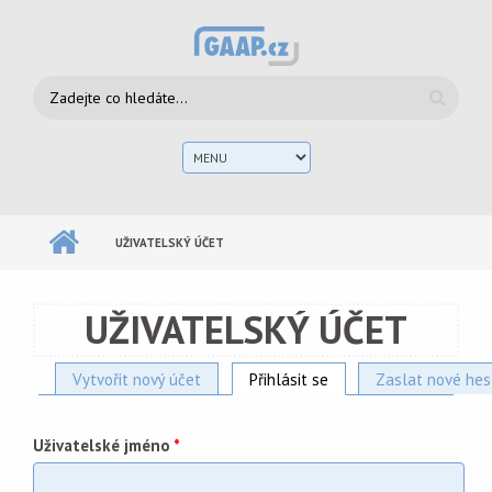
Přejít k hlavnímu obsahu
Vyhledávání
Hlav
men
UŽIVATELSKÝ ÚČET
UŽIVATELSKÝ ÚČET
Vytvořit nový účet
Přihlásit se
(aktivní záložka)
Zaslat nové hes
Hlavní záložky
Uživatelské jméno
*