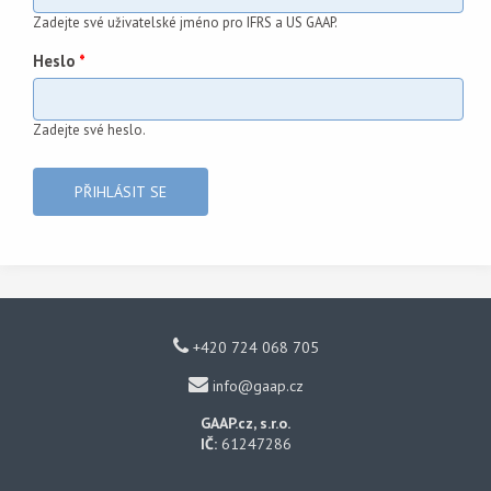
Zadejte své uživatelské jméno pro IFRS a US GAAP.
Heslo
*
Zadejte své heslo.
+420 724 068 705
info@gaap.cz
GAAP.cz, s.r.o.
IČ:
61247286