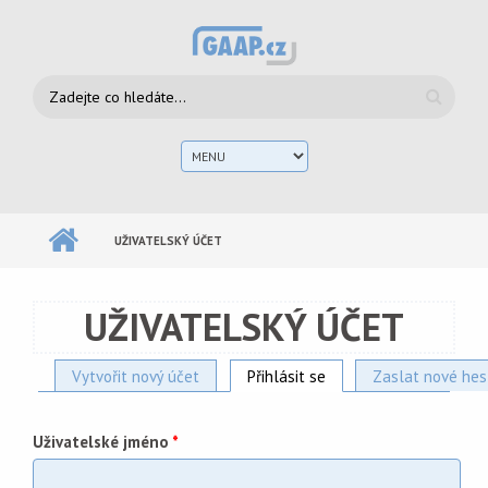
Přejít k hlavnímu obsahu
Vyhledávání
Hlav
men
UŽIVATELSKÝ ÚČET
UŽIVATELSKÝ ÚČET
Vytvořit nový účet
Přihlásit se
(aktivní záložka)
Zaslat nové hes
Hlavní záložky
Uživatelské jméno
*