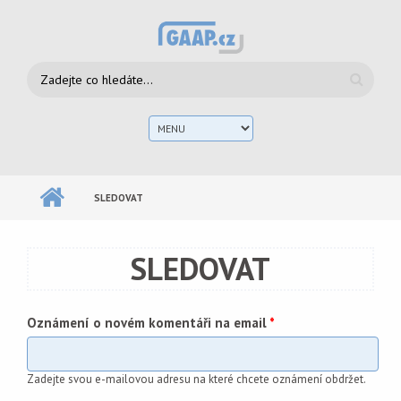
Přejít k hlavnímu obsahu
Vyhledávání
Hlav
men
SLEDOVAT
SLEDOVAT
Oznámení o novém komentáři na email
*
Zadejte svou e-mailovou adresu na které chcete oznámení obdržet.