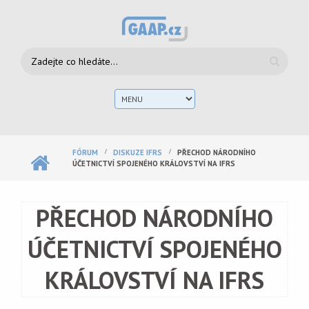
Přejít k hlavnímu obsahu
Vyhledávání
Hlav
men
FÓRUM
DISKUZE IFRS
PŘECHOD NÁRODNÍHO
ÚČETNICTVÍ SPOJENÉHO KRÁLOVSTVÍ NA IFRS
PŘECHOD NÁRODNÍHO
ÚČETNICTVÍ SPOJENÉHO
KRÁLOVSTVÍ NA IFRS