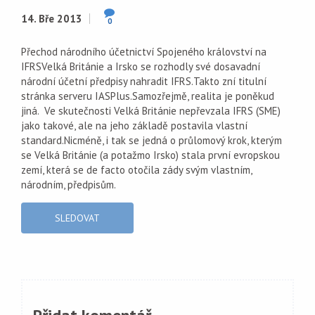
14. Bře 2013
0
Přechod národního účetnictví Spojeného království na
IFRSVelká Británie a Irsko se rozhodly své dosavadní
národní účetní předpisy nahradit IFRS.Takto zní titulní
stránka serveru IASPlus.Samozřejmě, realita je poněkud
jiná. Ve skutečnosti Velká Británie nepřevzala IFRS (SME)
jako takové, ale na jeho základě postavila vlastní
standard.Nicméně, i tak se jedná o průlomový krok, kterým
se Velká Británie (a potažmo Irsko) stala první evropskou
zemí, která se de facto otočila zády svým vlastním,
národním, předpisům.
SLEDOVAT