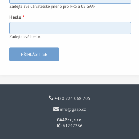
Zadejte své uživatelské jméno pro IFRS a US GAAP.
Heslo
*
Zadejte své heslo.
+420 724 068 705
info@gaap.cz
GAAP.cz, s.r.o.
IČ:
61247286