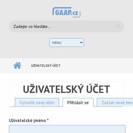
Přejít k hlavnímu obsahu
Vyhledávání
Hlav
men
UŽIVATELSKÝ ÚČET
UŽIVATELSKÝ ÚČET
Vytvořit nový účet
Přihlásit se
(aktivní záložka)
Zaslat nové hes
Hlavní záložky
Uživatelské jméno
*